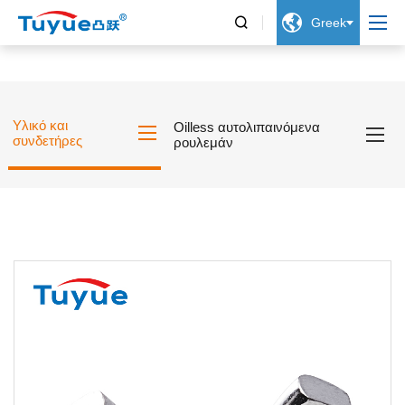


Greek
Υλικό και
Oilless αυτολιπαινόμενα
συνδετήρες
ρουλεμάν