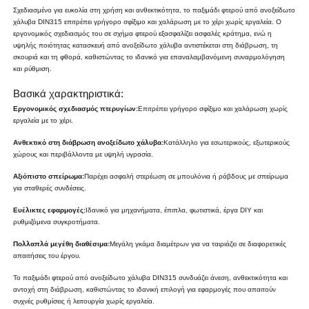
Σχεδιασμένο για ευκολία στη χρήση και ανθεκτικότητα, το παξιμάδι φτερού από ανοξείδωτο
χάλυβα DIN315 επιτρέπει γρήγορο σφίξιμο και χαλάρωση με το χέρι χωρίς εργαλεία. Ο
εργονομικός σχεδιασμός του σε σχήμα φτερού εξασφαλίζει ασφαλές κράτημα, ενώ η
υψηλής ποιότητας κατασκευή από ανοξείδωτο χάλυβα αντιστέκεται στη διάβρωση, τη
σκουριά και τη φθορά, καθιστώντας το ιδανικό για επαναλαμβανόμενη συναρμολόγηση
και ρύθμιση.
Βασικά χαρακτηριστικά:
Εργονομικός σχεδιασμός πτερυγίων:
Επιτρέπει γρήγορο σφίξιμο και χαλάρωση χωρίς
εργαλεία με το χέρι.
Ανθεκτικό στη διάβρωση ανοξείδωτο χάλυβα:
Κατάλληλο για εσωτερικούς, εξωτερικούς
χώρους και περιβάλλοντα με υψηλή υγρασία.
Αξιόπιστο σπείρωμα:
Παρέχει ασφαλή στερέωση σε μπουλόνια ή ράβδους με σπείρωμα
για σταθερές συνδέσεις.
Ευέλικτες εφαρμογές:
Ιδανικό για μηχανήματα, έπιπλα, φωτιστικά, έργα DIY και
ρυθμιζόμενα συγκροτήματα.
Πολλαπλά μεγέθη διαθέσιμα:
Μεγάλη γκάμα διαμέτρων για να ταιριάζει σε διαφορετικές
απαιτήσεις του έργου.
Το παξιμάδι φτερού από ανοξείδωτο χάλυβα DIN315 συνδυάζει άνεση, ανθεκτικότητα και
αντοχή στη διάβρωση, καθιστώντας το ιδανική επιλογή για εφαρμογές που απαιτούν
συχνές ρυθμίσεις ή λειτουργία χωρίς εργαλεία.