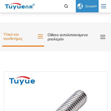


Greek
Υλικό και
Oilless αυτολιπαινόμενα
συνδετήρες
ρουλεμάν