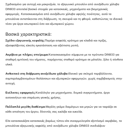
Σχεδιασμένο για αντοχή και μακροζωία, το εξαγωνικό μπουλόνι από ανοξείδωτο χάλυβα
DIN933 αποτελεί βασικό στοιχείο για κατασκευές, μηχανήματα και βιομηχανικές
εφαρμογές. Κατασκευασμένα από ανοξείδωτο χάλυβα υψηλής ποιότητας, αυτά τα
μπουλόνια αντιστέκονται στη διάβρωση, τη σκουριά και τη φθορά, καθιστώντας τα ιδανικά
τόσο για έργα εσωτερικού όσο και εξωτερικού χώρου.
Βασικά χαρακτηριστικά:
Σχέδιο εξαγωνικής κεφαλής:
Παρέχει ασφαλές κράτημα για κλειδιά και πρίζες,
εξασφαλίζοντας εύκολη εγκατάσταση και αξιόπιστη ροπή.
Ακρίβεια με πλήρες σπείρωμα:
Κατασκευασμένο σύμφωνα με τα πρότυπα DIN933 για
σταθερή εμπλοκή του νήματος, παρέχοντας σταθερό κράτημα σε μέταλλο, ξύλο ή σύνθετα
υλικά.
Ανθεκτικό στη διάβρωση ανοξείδωτο χάλυβα:
Ιδανικό για σκληρά περιβάλλοντα,
συμπεριλαμβανομένων θαλάσσιων και εξωτερικών εφαρμογών, χωρίς συμβιβασμούς στην
αντοχή.
Ευέλικτες εφαρμογές:
Κατάλληλο για μηχανήματα, δομικά συγκροτήματα, έργα
αυτοκινήτων και στερέωση γενικής χρήσης.
Πολλαπλά μεγέθη διαθέσιμα:
Μεγάλη γκάμα διαμέτρων και μηκών για να ταιριάζει σε
κάθε απαίτηση του έργου, δίνοντάς σας ευελιξία και ευκολία.
Είτε κατασκευάζετε κατασκευές βαρέως τύπου είτε συναρμολογείτε εξοπλισμό ακριβείας, τα
μπουλόνια εξαγωνικής κεφαλής από ανοξείδωτο χάλυβα DIN933 συνδυάζουν