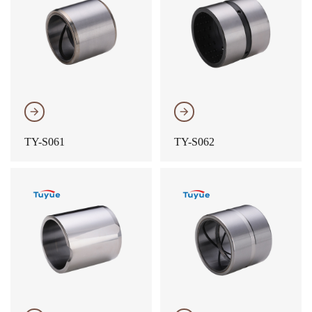
𐃔
𐃔
TY-S061
TY-S062