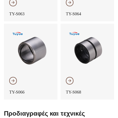
𐃔
𐃔
TY-S063
TY-S064
𐃔
𐃔
TY-S066
TY-S068
Προδιαγραφές και τεχνικές