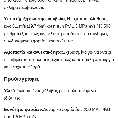
από -100 ° C έως 350 ° C (-148 ° F έως 662 ° F) για
σκληρά περιβάλλοντα.
Υποστήριξη κίνησης ακριβείας:
Η ταχύτητα ολίσθησης
έως 0,1 m/s (19,7 fpm) και η τιμή PV 1,5 MPa·m/s (43.500
psi·fpm) εξασφαλίζουν βέλτιστη απόδοση υπό συνθήκες
συνδυασμένου φορτίου και ταχύτητας.
Αξιοπιστία και ανθεκτικότητα:
Σχεδιασμένο για να αντέχει
σε υψηλές καταπονήσεις, εξασφαλίζοντας ομαλή λειτουργία
και ελάχιστη φθορά.
Προδιαγραφές
Υλικό:
Σκληρυμένος χάλυβας με αυτολιπαινόμενες
ιδιότητες
Ικανότητα φορτίων:
Δυναμικό φορτίο έως 250 MPa. Φ/Β
τιμή 1,5 MPa·m/s