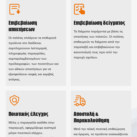
Επιβεβαίωση
Επιβεβαίωση δείγματος
απαιτήσεων
Τα δείγματα παρέχονται με βάση τις
απαιτήσεις των πελατών. Οι πελάτες
Οι πελάτες επιλέγουν τα επιθυμητά
επιθεωρούν τα δείγματα κατά την
προϊόντα στο διαδίκτυο,
παραλαβή και επιβεβαιώνουν την
συμπληρώνουν λεπτομερείς
ικανοποίησή τους πριν από την
πληροφορίες παραγγελίας,
παροχή σχολίων.
συμπεριλαμβανομένων των
προδιαγραφών, των ποσοτήτων και
των ειδικών απαιτήσεων για να
εξασφαλίσουν σαφείς και ακριβείς
ανάγκες.
Ποιοτικός έλεγχος
Αποστολή &
Παρακολούθηση
Μόλις η παραγγελία εισέλθει στην
παραγωγή, εφαρμόζουμε αυστηρά
Μετά την τελική ποιοτική επιθεώρηση
μέτρα ποιοτικού ελέγχου,
και έγκριση, τα προϊόντα συσκευάζονται