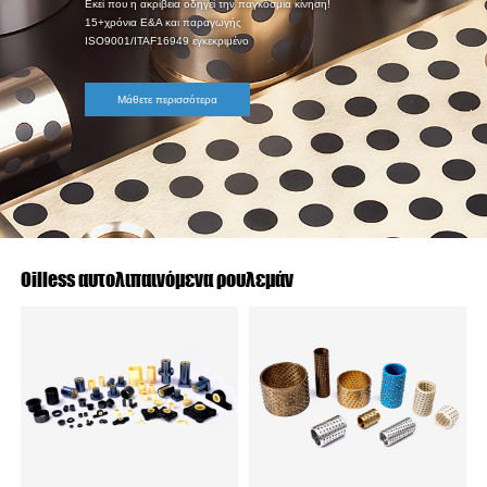
Εκεί που η ακρίβεια οδηγεί την παγκόσμια κίνηση!
15+χρόνια Ε&Α και παραγωγής
ISO9001/ITAF16949 εγκεκριμένο
Μάθετε περισσότερα
Oilless αυτολιπαινόμενα ρουλεμάν