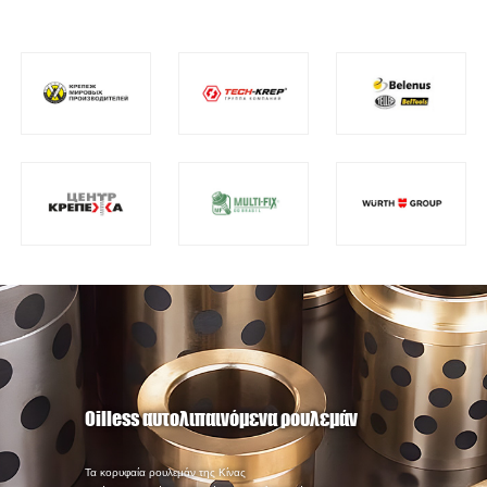
Oilless αυτολιπαινόμενα ρουλεμάν
Τα κορυφαία ρουλεμάν της Κίνας