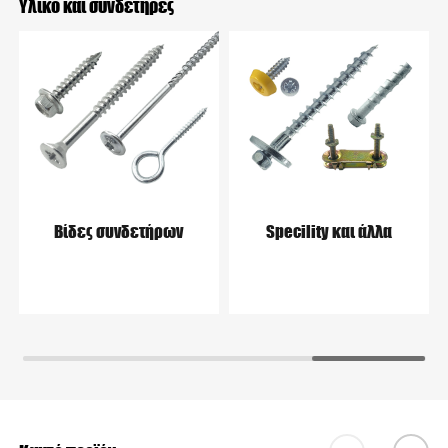
Υλικό και συνδετήρες
Βίδες συνδετήρων
Specility και άλλα