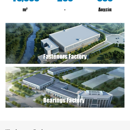
m²
-
Δοχεία