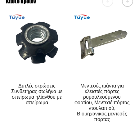
Καυτό προϊόν

𐃔
Διπλές στρώσεις
Μεντεσές ιμάντα για
Συνδετήρας σωλήνα με
κλειστές πόρτες
σπείρωμα ηλίανθου με
ρυμουλκούμενου
σπείρωμα
φορτίου, Μεντεσέ πόρτας
ντουλαπιού,
Βιομηχανικός μεντεσές
πόρτας