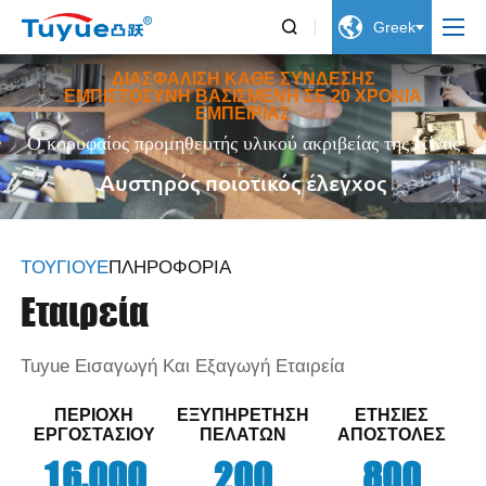


Greek
ΔΙΑΣΦΆΛΙΣΗ ΚΆΘΕ ΣΎΝΔΕΣΗΣ
ΕΜΠΙΣΤΟΣΎΝΗ ΒΑΣΙΣΜΈΝΗ ΣΕ 20 ΧΡΌΝΙΑ
ΕΜΠΕΙΡΊΑΣ
Ο κορυφαίος προμηθευτής υλικού ακριβείας της Κίνας
Αυστηρός ποιοτικός έλεγχος
ΤΟΥΓΙΟΎΕ
ΠΛΗΡΟΦΟΡΊΑ
Εταιρεία
Tuyue Εισαγωγή Και Εξαγωγή Εταιρεία
ΠΕΡΙΟΧΉ
ΕΞΥΠΗΡΈΤΗΣΗ
ΕΤΉΣΙΕΣ
ΕΡΓΟΣΤΑΣΊΟΥ
ΠΕΛΑΤΏΝ
ΑΠΟΣΤΟΛΈΣ
,
1
6
0
0
0
2
0
0
8
0
0