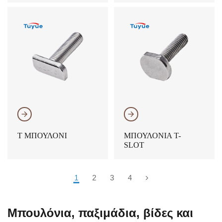
𐃔
𐃔
Τ ΜΠΟΥΛΌΝΙ
ΜΠΟΥΛΌΝΙΑ T-
SLOT
1
2
3
4
Μπουλόνια, παξιμάδια, βίδες και