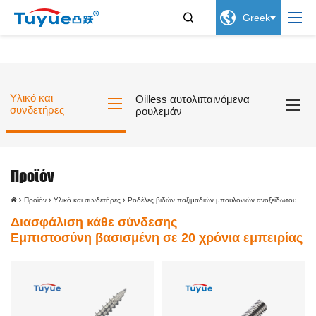


Greek
Υλικό και
Oilless αυτολιπαινόμενα
συνδετήρες
ρουλεμάν
Προϊόν
Προϊόν
Υλικό και συνδετήρες
Ροδέλες βιδών παξιμαδιών μπουλονιών ανοξείδωτου
Διασφάλιση κάθε σύνδεσης
Εμπιστοσύνη βασισμένη σε 20 χρόνια εμπειρίας