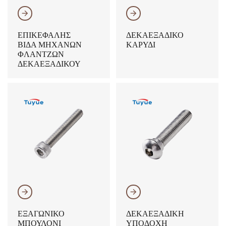
𐃔
𐃔
ΕΠΙΚΕΦΑΛΉΣ
ΔΕΚΑΕΞΑΔΙΚΌ
ΒΊΔΑ ΜΗΧΑΝΏΝ
ΚΑΡΎΔΙ
ΦΛΑΝΤΖΏΝ
ΔΕΚΑΕΞΑΔΙΚΟΎ
𐃔
𐃔
ΕΞΑΓΩΝΙΚΌ
ΔΕΚΑΕΞΑΔΙΚΉ
ΜΠΟΥΛΌΝΙ
ΥΠΟΔΟΧΉ