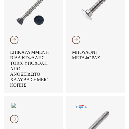
𐃔
𐃔
ΕΠΙΚΑΛΥΜΜΈΝΗ
ΜΠΟΥΛΌΝΙ
ΒΊΔΑ ΚΕΦΑΛΉΣ
ΜΕΤΑΦΟΡΆΣ
TORX ΥΠΟΔΟΧΉ
ΑΠΌ
ΑΝΟΞΕΊΔΩΤΟ
ΧΆΛΥΒΑ ΣΗΜΕΊΟ
ΚΟΠΉΣ
𐃔