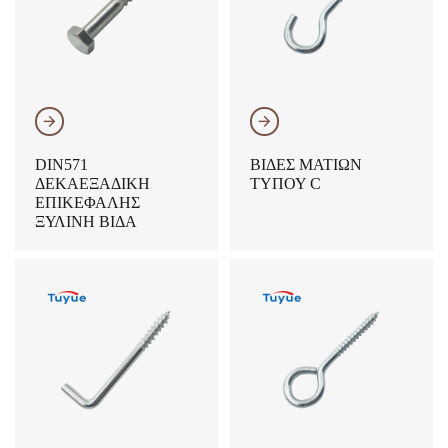
𐃔
𐃔
DIN571
ΒΊΔΕΣ ΜΑΤΙΏΝ
ΔΕΚΑΕΞΑΔΙΚΉ
ΤΎΠΟΥ C
ΕΠΙΚΕΦΑΛΉΣ
ΞΎΛΙΝΗ ΒΊΔΑ