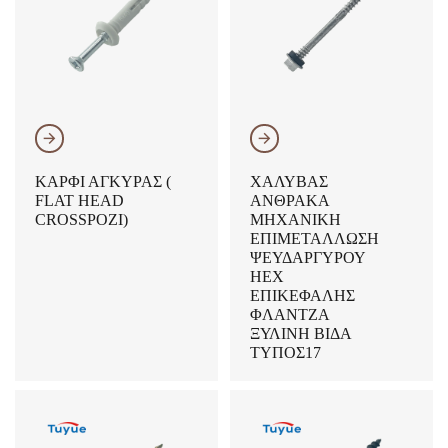
𐃔
𐃔
ΚΑΡΦΊ ΆΓΚΥΡΑΣ (
ΧΆΛΥΒΑΣ
FLAT HEAD
ΆΝΘΡΑΚΑ
CROSSPOZI)
ΜΗΧΑΝΙΚΉ
ΕΠΙΜΕΤΆΛΛΩΣΗ
ΨΕΥΔΑΡΓΎΡΟΥ
HEX
ΕΠΙΚΕΦΑΛΉΣ
ΦΛΆΝΤΖΑ
ΞΎΛΙΝΗ ΒΊΔΑ
ΤΎΠΟΣ17