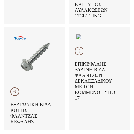
ΚΑΙ ΤΎΠΟΣ
ΑΥΛΑΚΏΣΕΩΝ
17CUTTING
𐃔
ΕΠΙΚΕΦΑΛΉΣ
ΞΎΛΙΝΗ ΒΊΔΑ
ΦΛΑΝΤΖΏΝ
ΔΕΚΑΕΞΑΔΙΚΟΎ
ΜΕ ΤΟΝ
𐃔
ΚΟΜΜΈΝΟ ΤΎΠΟ
17
ΕΞΑΓΩΝΙΚΉ ΒΊΔΑ
ΚΟΠΉΣ
ΦΛΆΝΤΖΑΣ
ΚΕΦΑΛΉΣ