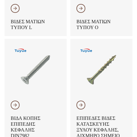
𐃔
𐃔
ΒΊΔΕΣ ΜΑΤΙΏΝ
ΒΊΔΕΣ ΜΑΤΙΏΝ
ΤΎΠΟΥ L
ΤΎΠΟΥ O
𐃔
𐃔
ΒΊΔΑ ΚΟΠΉΣ
ΕΠΊΠΕΔΕΣ ΒΊΔΕΣ
ΕΠΊΠΕΔΗΣ
ΚΑΤΑΣΚΕΥΉΣ
ΚΕΦΑΛΉΣ
ΞΎΛΟΥ ΚΕΦΑΛΉΣ,
DIN7982
ΑΙΧΜΗΡΌ ΣΗΜΕΊΟ