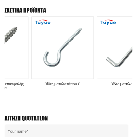
ΣΧΕΤΙΚΆ ΠΡΟΪΌΝΤΑ
ίδες ματιών τύπου C
Βίδες ματιών τύπου L
Βίδες
ΑΊΤΗΣΗ QUOTATLON