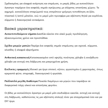
Σχεδιασμένες για ελαφριά ανάρτηση και στερέωση, οι μικρές βίδες με αυτοκόλλητο
άγκιστρο παρέχουν ένα ασφαλές σημείο αγκύρωσης με ελάχιστες απαιτήσεις χώρου. Τα
αιχμηρά, αυτοκόλλητα σπειρώματά τους επιτρέπουν γρήγορη τοποθέτηση σε ξύλο,
πλαστικό ή λεπτό μέταλλο, ενώ το μικρό μάτι προσφέρει μια αξιόπιστη θηλιά για κορδόνια,
σύρματα ή διακοσμητικά αντικείμενα.
Βασικά χαρακτηριστικά:
Αυτοεπιπεδούμενα νήματα:
Διεισδύει εύκολα στα υλικά χωρίς προδιάτρηση,
εξοικονομώντας χρόνο και προσπάθεια.
Σχέδιο μικρών ματιών:
Παρέχει ένα ασφαλές σημείο στερέωσης για σχοινιά, σύρματα,
αλυσίδες ή ελαφριά εξαρτήματα.
Ανθεκτική κατασκευή:
Κατασκευασμένο από υψηλής ποιότητας χάλυβα ή ανοξείδωτο
χάλυβα για αντοχή στη διάβρωση και μακροχρόνια χρήση.
Ευέλικτες εφαρμογές:
Ιδανικό για έργα σπιτιού, κήπου, εργαστηρίου ή χειροτεχνίας, όπως
κρεμαστά φώτα, επιγραφές, διακοσμητικά ή εργαλεία.
Πολλαπλά μεγέθη διαθέσιμα:
Ποικιλία διαμέτρων και μηκών που ταιριάζουν σε
διαφορετικά πάχη υλικού και απαιτήσεις φορτίου.
Οι βίδες με αυτοκόλλητο άγκιστρο με μικρό μάτι συνδυάζουν ευκολία, αντοχή και αντοχή
στη διάβρωση, καθιστώντας τις μια αξιόπιστη επιλογή τόσο για επαγγελματικά όσο και για
DIY έργα.