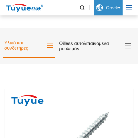


Greek
Υλικό και
Oilless αυτολιπαινόμενα
συνδετήρες
ρουλεμάν