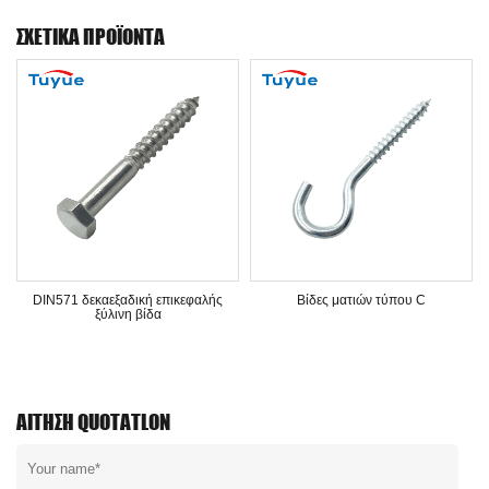
ΣΧΕΤΙΚΆ ΠΡΟΪΌΝΤΑ
DIN571 δεκαεξαδική επικεφαλής
Βίδες ματιών τύπου C
ξύλινη βίδα
ΑΊΤΗΣΗ QUOTATLON