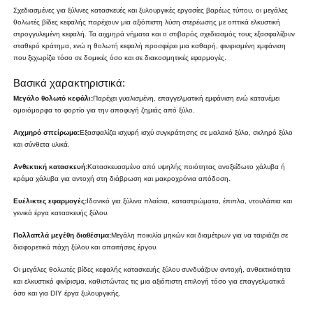
Σχεδιασμένες για ξύλινες κατασκευές και ξυλουργικές εργασίες βαρέως τύπου, οι μεγάλες
θολωτές βίδες κεφαλής παρέχουν μια αξιόπιστη λύση στερέωσης με οπτικά ελκυστική
στρογγυλεμένη κεφαλή. Τα αιχμηρά νήματα και ο στιβαρός σχεδιασμός τους εξασφαλίζουν
σταθερό κράτημα, ενώ η θολωτή κεφαλή προσφέρει μια καθαρή, φινιρισμένη εμφάνιση
που ξεχωρίζει τόσο σε δομικές όσο και σε διακοσμητικές εφαρμογές.
Βασικά χαρακτηριστικά:
Μεγάλο θολωτό κεφάλι:
Παρέχει γυαλισμένη, επαγγελματική εμφάνιση ενώ κατανέμει
ομοιόμορφα το φορτίο για την αποφυγή ζημιάς από ξύλο.
Αιχμηρό σπείρωμα:
Εξασφαλίζει ισχυρή ισχύ συγκράτησης σε μαλακό ξύλο, σκληρό ξύλο
και σύνθετα υλικά.
Ανθεκτική κατασκευή:
Κατασκευασμένο από υψηλής ποιότητας ανοξείδωτο χάλυβα ή
κράμα χάλυβα για αντοχή στη διάβρωση και μακροχρόνια απόδοση.
Ευέλικτες εφαρμογές:
Ιδανικό για ξύλινα πλαίσια, καταστρώματα, έπιπλα, ντουλάπια και
γενικά έργα κατασκευής ξύλου.
Πολλαπλά μεγέθη διαθέσιμα:
Μεγάλη ποικιλία μηκών και διαμέτρων για να ταιριάζει σε
διαφορετικά πάχη ξύλου και απαιτήσεις έργου.
Οι μεγάλες θολωτές βίδες κεφαλής κατασκευής ξύλου συνδυάζουν αντοχή, ανθεκτικότητα
και ελκυστικό φινίρισμα, καθιστώντας τις μια αξιόπιστη επιλογή τόσο για επαγγελματικά
όσο και για DIY έργα ξυλουργικής.