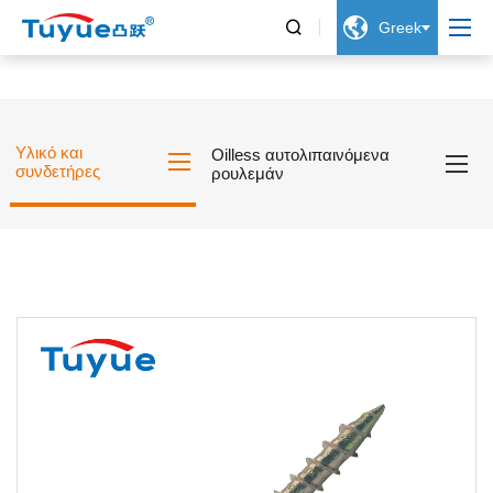


Greek
Υλικό και
Oilless αυτολιπαινόμενα
συνδετήρες
ρουλεμάν