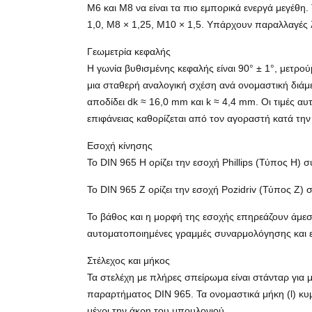
M6 και M8 να είναι τα πιο εμπορικά ενεργά μεγέθη
1,0, M8 × 1,25, M10 × 1,5. Υπάρχουν παραλλαγές 
Γεωμετρία κεφαλής
Η γωνία βυθισμένης κεφαλής είναι 90° ± 1°, μετρο
μια σταθερή αναλογική σχέση ανά ονομαστική διάμε
αποδίδει dk ≈ 16,0 mm και k ≈ 4,4 mm. Οι τιμές 
επιφάνειας καθορίζεται από τον αγοραστή κατά τη
Εσοχή κίνησης
Το DIN 965 H ορίζει την εσοχή Phillips (Τύπος H)
Το DIN 965 Z ορίζει την εσοχή Pozidriv (Τύπος Z)
Το βάθος και η μορφή της εσοχής επηρεάζουν άμεσ
αυτοματοποιημένες γραμμές συναρμολόγησης και
Στέλεχος και μήκος
Τα στελέχη με πλήρες σπείρωμα είναι στάνταρ για
παραρτήματος DIN 965. Τα ονομαστικά μήκη (l) κυ
μέχρι την άκρη του μπουλονιού.