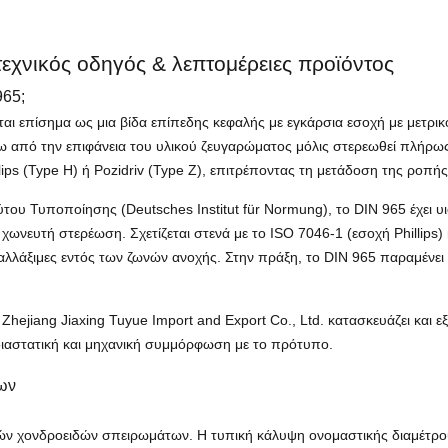
τεχνικός οδηγός & λεπτομέρειες προϊόντος
965;
αι επίσημα ως μια βίδα επίπεδης κεφαλής με εγκάρσια εσοχή με μετρικό
άτω από την επιφάνεια του υλικού ζευγαρώματος μόλις στερεωθεί πλήρως
lips (Type H) ή Pozidriv (Type Z), επιτρέποντας τη μετάδοση της ροπ
του Τυποποίησης (Deutsches Institut für Normung), το DIN 965 έχει υ
νευτή στερέωση. Σχετίζεται στενά με το ISO 7046-1 (εσοχή Phillips) κα
αλλάξιμες εντός των ζωνών ανοχής. Στην πράξη, το DIN 965 παραμένει
hejiang Jiaxing Tuyue Import and Export Co., Ltd. κατασκευάζει και ε
ιαστατική και μηχανική συμμόρφωση με το πρότυπο.
εων
κών χονδροειδών σπειρωμάτων. Η τυπική κάλυψη ονομαστικής διαμέτρο