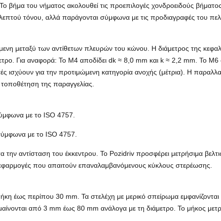
. Το βήμα του νήματος ακολουθεί τις προεπιλογές χονδροειδούς βήματος
λεπτού τόνου, αλλά παράγονται σύμφωνα με τις προδιαγραφές του πελά
ύμενη μεταξύ των αντίθετων πλευρών του κώνου. Η διάμετρος της κεφαλ
τρο. Για αναφορά: Το M4 αποδίδει dk ≈ 8,0 mm και k ≈ 2,2 mm. Το M6
αυτές ισχύουν για την προτιμώμενη κατηγορία ανοχής (μέτρια). Η παρα
ν τοποθέτηση της παραγγελίας.
 σύμφωνα με το ISO 4757.
 σύμφωνα με το ISO 4757.
α την αντίσταση του έκκεντρου. Το Pozidriv προσφέρει μετρήσιμα βελτ
 εφαρμογές που απαιτούν επαναλαμβανόμενους κύκλους στερέωσης.
 μήκη έως περίπου 30 mm. Τα στελέχη με μερικό σπείρωμα εμφανίζονται
μαίνονται από 3 mm έως 80 mm ανάλογα με τη διάμετρο. Το μήκος μετ