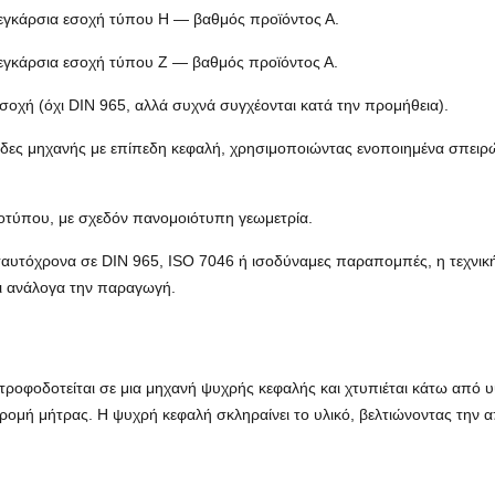
 εγκάρσια εσοχή τύπου H — βαθμός προϊόντος Α.
 εγκάρσια εσοχή τύπου Z — βαθμός προϊόντος Α.
σοχή (όχι DIN 965, αλλά συχνά συγχέονται κατά την προμήθεια).
ίδες μηχανής με επίπεδη κεφαλή, χρησιμοποιώντας ενοποιημένα σπειρ
ροτύπου, με σχεδόν πανομοιότυπη γεωμετρία.
αυτόχρονα σε DIN 965, ISO 7046 ή ισοδύναμες παραπομπές, η τεχνική
ει ανάλογα την παραγωγή.
 τροφοδοτείται σε μια μηχανή ψυχρής κεφαλής και χτυπιέται κάτω από 
δρομή μήτρας. Η ψυχρή κεφαλή σκληραίνει το υλικό, βελτιώνοντας τη