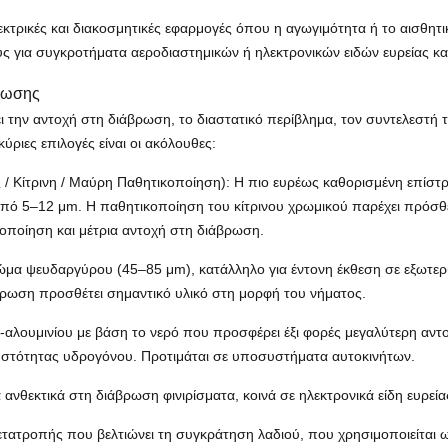
τρικές και διακοσμητικές εφαρμογές όπου η αγωγιμότητα ή το αισθητικό
 για συγκροτήματα αεροδιαστημικών ή ηλεκτρονικών ειδών ευρείας κ
τρωσης
ει την αντοχή στη διάβρωση, το διαστατικό περίβλημα, τον συντελεστή
ύριες επιλογές είναι οι ακόλουθες:
/ Κίτρινη / Μαύρη Παθητικοποίηση): Η πιο ευρέως καθορισμένη επίσ
 από 5–12 μm. Η παθητικοποίηση του κίτρινου χρωμικού παρέχει πρόσ
ροποίηση και μέτρια αντοχή στη διάβρωση.
ώμα ψευδαργύρου (45–85 μm), κατάλληλο για έντονη έκθεση σε εξωτερ
στρωση προσθέτει σημαντικό υλικό στη μορφή του νήματος.
λουμινίου με βάση το νερό που προσφέρει έξι φορές μεγαλύτερη αντο
υστότητας υδρογόνου. Προτιμάται σε υποσυστήματα αυτοκινήτων.
α ανθεκτικά στη διάβρωση φινιρίσματα, κοινά σε ηλεκτρονικά είδη ευρε
ετατροπής που βελτιώνει τη συγκράτηση λαδιού, που χρησιμοποιείται