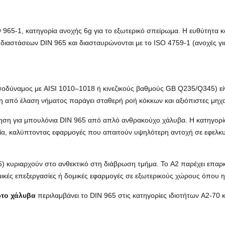
965-1, κατηγορία ανοχής 6g για το εξωτερικό σπείρωμα. Η ευθύτητα κα
 διαστάσεων DIN 965 και διασταυρώνονται με το ISO 4759-1 (ανοχές γι
σοδύναμος με AISI 1010–1018 ή κινεζικούς βαθμούς GB Q235/Q345) είν
από έλαση νήματος παράγει σταθερή ροή κόκκων και αξιόπιστες μηχαν
νόμηση για μπουλόνια DIN 965 από απλό ανθρακούχο χάλυβα. Η κατηγορία
σία, καλύπτοντας εφαρμογές που απαιτούν υψηλότερη αντοχή σε εφελκ
 316) κυριαρχούν στο ανθεκτικό στη διάβρωση τμήμα. Το A2 παρέχει επ
ημικές επεξεργασίες ή δομικές εφαρμογές σε εξωτερικούς χώρους όπου 
ωτο χάλυβα
περιλαμβάνει το DIN 965 στις κατηγορίες ιδιοτήτων A2-70 κ