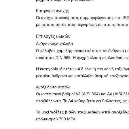
Κατηγορία ανοχής
Οι ανοχές σπειρώματος συμμορφώνονται με το ISO 
με τις απαιτήσεις που περιγράφονται στο πρότυπο
Επιλογές υλικών
Ανθρακούχο χάλυβα
Ο χάλυβας χαμηλής περιεκτικότητας σε άνθρακα (ι
ποιότητας DIN 965. Η ψυχρή κλάση ακολουθούμενη 
Η κατηγορία ιδιοτήτων 4.8 είναι η πιο κοινή ταξι
μεσαίου άνθρακα και κατάλληλη θερμική επεξεργα
Ανοξείδωτο ατσάλι
Οι ωστενιτικοί βαθμοί Α2 (AISI 304) και Α4 (AISI
περιβάλλοντα. Το Α4 καθορίζεται για θαλάσσιες, χ
Το μας
Ροδέλες βιδών παξιμαδιών από ανοξείδ
εφελκυσμού 700 MPa.