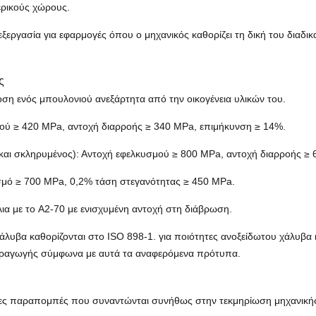
ερικούς χώρους.
εξεργασία για εφαρμογές όπου ο μηχανικός καθορίζει τη δική του διαδι
ς
οση ενός μπουλονιού ανεξάρτητα από την οικογένεια υλικών του.
ού ≥ 420 MPa, αντοχή διαρροής ≥ 340 MPa, επιμήκυνση ≥ 14%.
και σκληρυμένος): Αντοχή εφελκυσμού ≥ 800 MPa, αντοχή διαρροής ≥
σμό ≥ 700 MPa, 0,2% τάση στεγανότητας ≥ 450 MPa.
λια με το A2-70 με ενισχυμένη αντοχή στη διάβρωση.
άλυβα καθορίζονται στο ISO 898-1. για ποιότητες ανοξείδωτου χάλυβα
παραγωγής σύμφωνα με αυτά τα αναφερόμενα πρότυπα.
ουθες παραπομπές που συναντώνται συνήθως στην τεκμηρίωση μηχανική