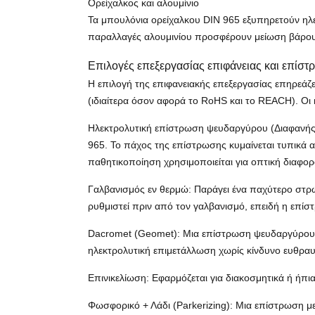
Ορείχαλκος και αλουμίνιο
Τα μπουλόνια ορείχαλκου DIN 965 εξυπηρετούν ηλεκ
παραλλαγές αλουμινίου προσφέρουν μείωση βάρους
Επιλογές επεξεργασίας επιφάνειας και επίσ
Η επιλογή της επιφανειακής επεξεργασίας επηρεάζ
(ιδιαίτερα όσον αφορά το RoHS και το REACH). Οι κ
Ηλεκτρολυτική επίστρωση ψευδαργύρου (Διαφανής 
965. Το πάχος της επίστρωσης κυμαίνεται τυπικά
παθητικοποίηση χρησιμοποιείται για οπτική διαφο
Γαλβανισμός εν θερμώ: Παράγει ένα παχύτερο στρ
ρυθμιστεί πριν από τον γαλβανισμό, επειδή η επί
Dacromet (Geomet): Μια επίστρωση ψευδαργύρου-α
ηλεκτρολυτική επιμετάλλωση χωρίς κίνδυνο ευθρα
Επινικελίωση: Εφαρμόζεται για διακοσμητικά ή ήπι
Φωσφορικό + Λάδι (Parkerizing): Μια επίστρωση μ