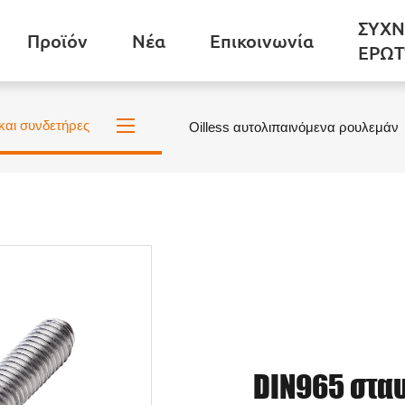
ΣΥΧΝ
Προϊόν
Νέα
Επικοινωνία
ΕΡΩΤ
και συνδετήρες
Oilless αυτολιπαινόμενα ρουλεμάν
DIN965 στα