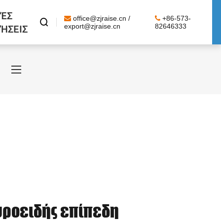
ΈΣ
office@zjraise.cn /
+86-573-

ΉΣΕΙΣ
export@zjraise.cn
82646333
υροειδής επίπεδη