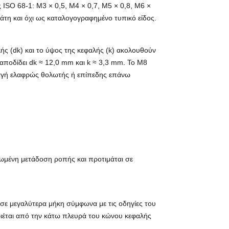
 ISO 68-1: M3 × 0,5, M4 × 0,7, M5 × 0,8, M6 ×
τη και όχι ως καταλογογραφημένο τυπικό είδος.
ής (dk) και το ύψος της κεφαλής (k) ακολουθούν
 αποδίδει dk ≈ 12,0 mm και k ≈ 3,3 mm. Το M8
λλαγή ελαφρώς θολωτής ή επίπεδης επάνω
ιωμένη μετάδοση ροπής και προτιμάται σε
 σε μεγαλύτερα μήκη σύμφωνα με τις οδηγίες του
ριέται από την κάτω πλευρά του κώνου κεφαλής