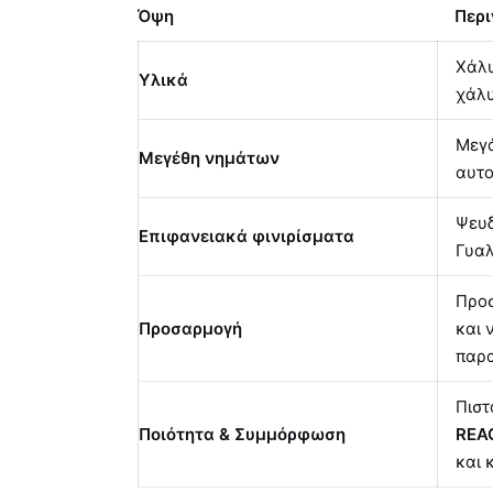
Όψη
Περι
Χάλυ
Υλικά
χάλυ
Μεγ
Μεγέθη νημάτων
αυτ
Ψευδ
Επιφανειακά φινιρίσματα
Γυαλ
Προσ
Προσαρμογή
και 
παρα
Πιστ
Ποιότητα & Συμμόρφωση
REA
και 