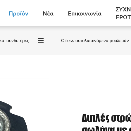
ΣΥΧΝ
Προϊόν
Νέα
Επικοινωνία
ΕΡΩΤ
και συνδετήρες
Oilless αυτολιπαινόμενα ρουλεμάν
Διπλές στρ
σωλήνα με 