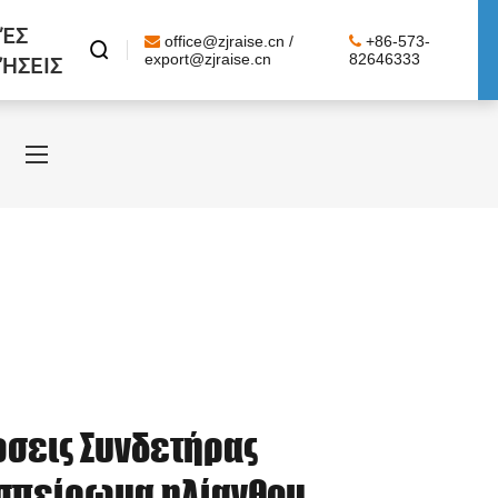
ΈΣ
office@zjraise.cn /
+86-573-

ΉΣΕΙΣ
export@zjraise.cn
82646333
ώσεις Συνδετήρας
σπείρωμα ηλίανθου