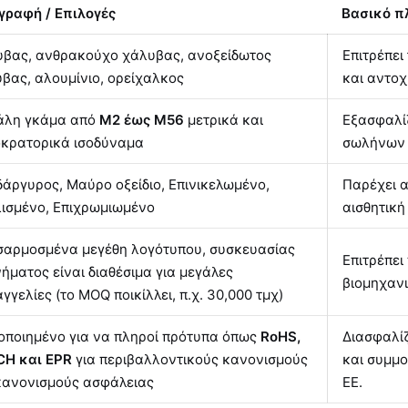
γραφή / Επιλογές
Βασικό π
βας, ανθρακούχο χάλυβας, ανοξείδωτος
Επιτρέπει
βας, αλουμίνιο, ορείχαλκος
και αντοχ
άλη γκάμα από
M2 έως M56
μετρικά και
Εξασφαλίζ
οκρατορικά ισοδύναμα
σωλήνων 
άργυρος, Μαύρο οξείδιο, Επινικελωμένο,
Παρέχει α
ισμένο, Επιχρωμιωμένο
αισθητική
αρμοσμένα μεγέθη λογότυπου, συσκευασίας
Επιτρέπει
νήματος είναι διαθέσιμα για μεγάλες
βιομηχανι
γγελίες (το MOQ ποικίλλει, π.χ. 30,000 τμχ)
οποιημένο για να πληροί πρότυπα όπως
RoHS,
Διασφαλίζ
CH και EPR
για περιβαλλοντικούς κανονισμούς
και συμμ
κανονισμούς ασφάλειας
ΕΕ.