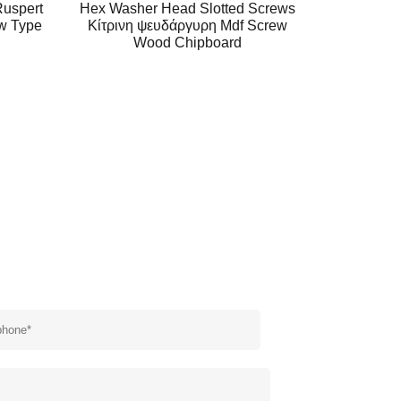
Screws
Εξάγωνη κεφαλή ροδέλας Ruspert
crew
Self Drilling Screw Διπλό σπείρωμα