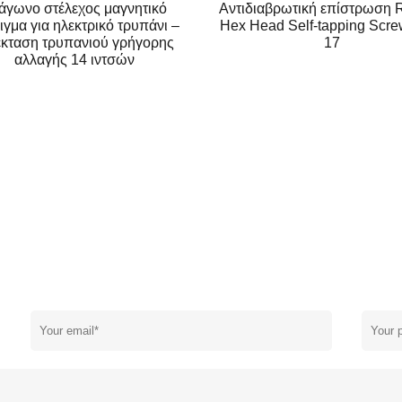
ιαβρωτική επίστρωση Ruspert
Hex Washer Head Slotted 
ead Self-tapping Screw Type
Κίτρινη ψευδάργυρη Mdf S
17
Wood Chipboard