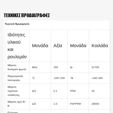
ΤΕΧΝΙΚΈΣ ΠΡΟΔΙΑΓΡΑΦΈΣ
Τεχνική Ημερομηνία
Ιδιότητες
υλικού
Μονάδα
Αξία
Μονάδα
Κοιλάδα
και
ρουλεμάν
Μέγιστο
Μπα
150
ψι
21700
δυναμικό φορτίο
Θερμοκρασία
°C
-100~250
°Φ
-148~482
λειτουργίας
Μέγιστη
ταχύτητα
Δ/Σ
0.1
FPM
20
ολίσθησης
Μέγιστη τιμή Φ/
Δ/Σ
1.0
PSI*FPM
29000
Β
Ελάχιστη