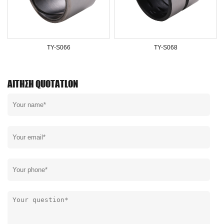
TY-S066
TY-S068
ΑΊΤΗΣΗ QUOTATLON