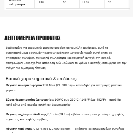
HRC
56
HRC
56
σκληρότητα
ΛΕΠΤΟΜΈΡΕΙΑ ΠΡΟΪΌΝΤΟΣ
Σχεδιασμένα για εφαρμογές μεσαίου φορτίου και χαμηλής ταχύτητας, αυτά τα
αυτολιπαινόμενα ρουλεμάν παρέχουν αξιόπιστη λειτουργία χωρίς συντήρηση σε
απαιτητικές συνθήκες. Με υψηλή σκληρότητα και εξαιρετική αντοχή στη φθορά,
εξασφαλίζουν μακροχρόνια απόδοση ενώ μειώνουν το χρόνο διακοπής λειτουργίας και την
ανάγκη για εξωτερική λίπανση.
Βασικά χαρακτηριστικά & επιδόσεις:
Μέγιστο δυναμικό φορτίο:
150 MPa (21.700 psi) – κατάλληλο για εφαρμογές μεσαίου
φορτίου.
Εύρος θερμοκρασίας λειτουργίας:
-100°C έως 250°C (-148°F έως 482°F) – αποδίδει
καλά κάτω από ακραίες συνθήκες θερμοκρασίας.
Μέγιστη ταχύτητα ολίσθησης:
0,1 m/s (20 fpm) – βελτιστοποιημένο για κίνηση χαμηλής
ταχύτητας και υψηλής ακρίβειας.
Μέγιστη τιμή Φ/Β:
1,0 MPa·m/s (29.000 psi·fpm) – αξιόπιστο σε συνδυασμένες συνθήκες