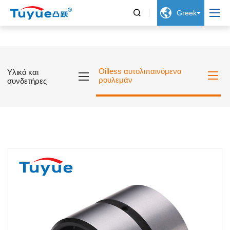


Greek
Oilless αυτολιπαινόμενα
Υλικό και
ρουλεμάν
συνδετήρες