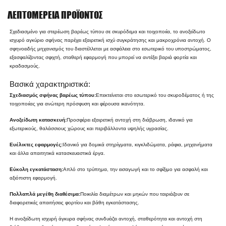
ΛΕΠΤΟΜΈΡΕΙΑ ΠΡΟΪΌΝΤΟΣ
Σχεδιασμένο για στερέωση βαρέως τύπου σε σκυρόδεμα και τοιχοποιία, το ανοξείδωτο
ισχυρό αγκύριο σφήνας παρέχει εξαιρετική ισχύ συγκράτησης και μακροχρόνια αντοχή. Ο
σφηνοειδής μηχανισμός του διαστέλλεται με ασφάλεια στο εσωτερικό του υποστρώματος,
εξασφαλίζοντας σφιχτή, σταθερή εφαρμογή που μπορεί να αντέξει βαριά φορτία και
κραδασμούς.
Βασικά χαρακτηριστικά:
Σχεδιασμός σφήνας βαρέως τύπου:
Επεκτείνεται στο εσωτερικό του σκυροδέματος ή της
τοιχοποιίας για ανώτερη πρόσφυση και φέρουσα ικανότητα.
Ανοξείδωτη κατασκευή:
Προσφέρει εξαιρετική αντοχή στη διάβρωση, ιδανικό για
εξωτερικούς, θαλάσσιους χώρους και περιβάλλοντα υψηλής υγρασίας.
Ευέλικτες εφαρμογές:
Ιδανικό για δομικά στηρίγματα, κιγκλιδώματα, ράφια, μηχανήματα
και άλλα απαιτητικά κατασκευαστικά έργα.
Εύκολη εγκατάσταση:
Απλό στο τρύπημα, την εισαγωγή και το σφίξιμο για ασφαλή και
αξιόπιστη εφαρμογή.
Πολλαπλά μεγέθη διαθέσιμα:
Ποικιλία διαμέτρων και μηκών που ταιριάζουν σε
διαφορετικές απαιτήσεις φορτίου και βάθη εγκατάστασης.
Η ανοξείδωτη ισχυρή άγκυρα σφήνας συνδυάζει αντοχή, σταθερότητα και αντοχή στη