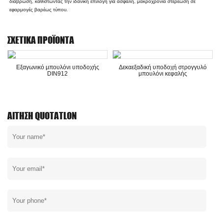
διάβρωση, καθιστώντας την ιδανική επιλογή για ασφαλή, μακροχρόνια στερέωση σε
εφαρμογές βαρέως τύπου.
ΣΧΕΤΙΚΆ ΠΡΟΪΌΝΤΑ
Εξαγωνικό μπουλόνι υποδοχής
Δεκαεξαδική υποδοχή στρογγυλό
DIN912
μπουλόνι κεφαλής
ΑΊΤΗΣΗ QUOTATLON