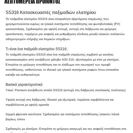
ΛΕΠΤΟΜΈΡΕΙΑ ΠΡΟΪΌΝΤΟΣ
SS316 Κατασκευαστές παξιμαδιών ελατηρίου
Τα παξιμάδια ελατηρίου SS316 είναι απαραίτητα εξαρτήματα στερέωσης που
χρησιμοποιούνται ευρέως σε ηλιακά συστήματα τοποθέτησης και φωτοβολταϊκές (PV)
εγκαταστάσεις. Σχεδιασμένα για υψηλή αντοχή, αντοχή στη διάβρωση και γρήγορη
εγκατάσταση, παρέχουν μια ασφαλή και ρυθμιζόμενη σύνδεση μεταξύ ηλιακών συλλεκτών,
σιδηροτροχιών στήριξης και δομικών στηρίξεων.
Τι είναι ένα παξιμάδι ελατηρίου SS316;
Το παξιμάδι ελατηρίου SS316 είναι ένα παξιμάδι στερέωσης συμβατό με κανάλια,
κατασκευασμένο από ανοξείδωτο χάλυβα AISI 316, εξοπλισμένο με κλιπ με ελατήριο.
Επιτρέπει τη γρήγορη τοποθέτηση και το κλείδωμα στο εσωτερικό των προφίλ
τοποθέτησης, καθιστώντας το ιδανικό για ηλιακά συστήματα ραφιών όπου απαιτείται
ευελιξία και ανθεκτικότητα.
Βασικά χαρακτηριστικά
Υλικό: Premium ανοξείδωτο ατσάλι SS316 (αντοχή στη διάβρωση ναυτιλιακής ποιότητας)
Υψηλή αντοχή στη διάβρωση: Ιδανικό για εξωτερικά, παράκτια περιβάλλοντα και
περιβάλλοντα με υψηλή υγρασία
Ισχυρή φέρουσα ικανότητα: Σχεδιασμένο για συστήματα τοποθέτησης ηλιακών πάνελ
βαρέως τύπου
Σχεδιασμός με ελατήριο: Επιτρέπει τη γρήγορη εισαγωγή και την ασφαλή τοποθέτηση στα