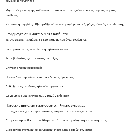
κανάλια τοποθέτησης
Μεγάλη διάρκεια ζωής: Ανθεκτικό στη σκουριά, την οξείδωση και τις ακραίες καιρικές
συνθήκες
Κατασκευή ακριβείας: Εξασφαλίζει τέλεια εφαρμογή με τυπικές ράγες ηλιακής τοποθέτησης
Εφαρμογές σε Ηλιακά & Φ/Β Συστήματα
Τα ανοιξιάτικα παξιμάδια SS316 χρησιμοποιούνται ευρέως σε:
Συστήματα ράγας τοποθέτησης ηλιακών πάνελ
Φωτοβολταϊκές εγκαταστάσεις σε στέγες
Επίγειες ηλιακές κατασκευές
Προφίλ διέλασης αλουμινίου για ηλιακούς βραχίονες
Ρυθμιζόμενες συνδέσεις ηλιακών σφιγκτήρων
Έργα υποδομής ανανεώσιμων πηγών ενέργειας
Πλεονεκτήματα για εγκαταστάτες ηλιακής ενέργειας
Επιταχύνει τον χρόνο εγκατάστασης και μειώνει το κόστος εργασίας
Επιτρέπει την ευέλικτη τοποθέτηση κατά τη συναρμολόγηση του συστήματος
Εξασφαλίζει σταθερές και ανθεκτικές στους κραδασμούς συνδέσεις