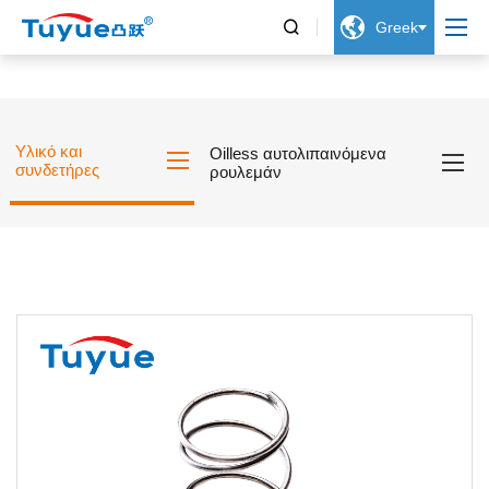


Greek
Υλικό και
Oilless αυτολιπαινόμενα
συνδετήρες
ρουλεμάν