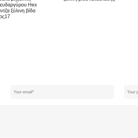
ετάλλωση ψευδαργύρου Hex
εφαλής φλάντζα ξύλινη βίδα
τύπος17