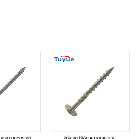
λυβας άνθρακα μηχανική
ξύλινη βίδα κατασκευή