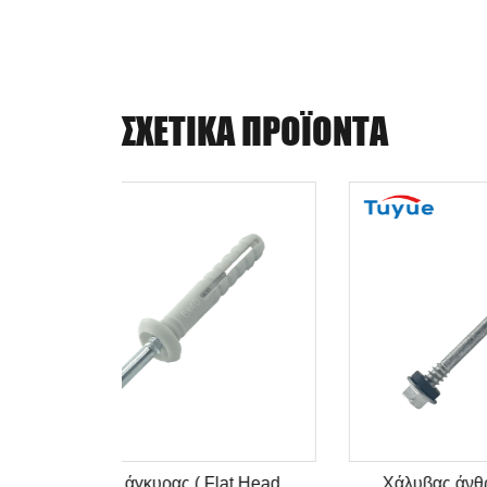
ΣΧΕΤΙΚΆ ΠΡΟΪΌΝΤΑ
Καρφί άγκυρας ( Flat Head
Χά