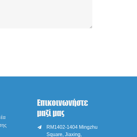
Επικοινωνήστε
μαζί μας
Νέα
σης
RM1402-1404 Mingzhu

Square, Jiaxing,