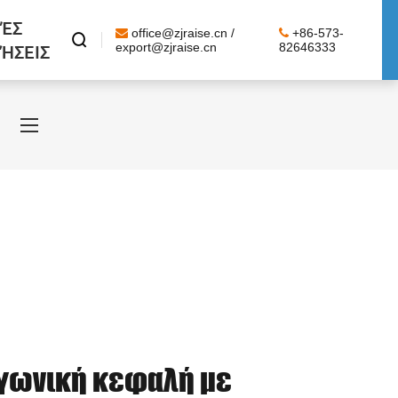
ΈΣ
office@zjraise.cn /
+86-573-

ΉΣΕΙΣ
export@zjraise.cn
82646333
αγωνική κεφαλή με