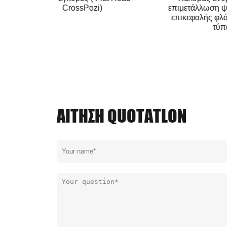
CrossPozi)
επιμ
επικ
ΑΊΤΗΣΗ QUOTATLON