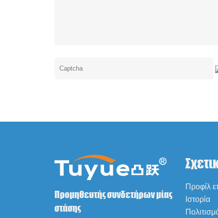
Σχετι
Προφίλ ετ
Προμηθευτής συνδετήρων μίας
Ιστορία
στάσης
Πολιτισμ