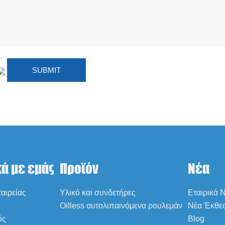
κά με εμάς
Προϊόν
Νέα
αιρείας
Υλικό και συνδετήρες
Εταιρικά 
Oilless αυτολιπαινόμενα ρουλεμάν
Νέα Έκθε
ός
Blog