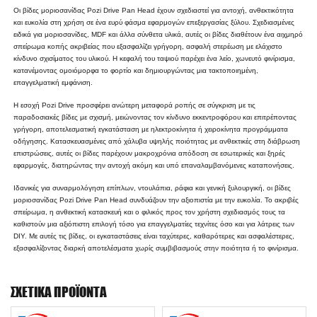
Οι βίδες μοριοσανίδας Pozi Drive Pan Head έχουν σχεδιαστεί για αντοχή, ανθεκτικότητα
και ευκολία στη χρήση σε ένα ευρύ φάσμα εφαρμογών επεξεργασίας ξύλου. Σχεδιασμένες
ειδικά για μοριοσανίδες, MDF και άλλα σύνθετα υλικά, αυτές οι βίδες διαθέτουν ένα αιχμηρό
σπείρωμα κοπής ακριβείας που εξασφαλίζει γρήγορη, ασφαλή στερέωση με ελάχιστο
κίνδυνο σχισίματος του υλικού. Η κεφαλή του ταψιού παρέχει ένα λείο, χωνευτό φινίρισμα,
κατανέμοντας ομοιόμορφα το φορτίο και δημιουργώντας μια τακτοποιημένη,
επαγγελματική εμφάνιση.
Η εσοχή Pozi Drive προσφέρει ανώτερη μεταφορά ροπής σε σύγκριση με τις
παραδοσιακές βίδες με σχισμή, μειώνοντας τον κίνδυνο εκκεντροφόρου και επιτρέποντας
γρήγορη, αποτελεσματική εγκατάσταση με ηλεκτροκίνητα ή χειροκίνητα προγράμματα
οδήγησης. Κατασκευασμένες από χάλυβα υψηλής ποιότητας με ανθεκτικές στη διάβρωση
επιστρώσεις, αυτές οι βίδες παρέχουν μακροχρόνια απόδοση σε εσωτερικές και ξηρές
εφαρμογές, διατηρώντας την αντοχή ακόμη και υπό επαναλαμβανόμενες καταπονήσεις.
Ιδανικές για συναρμολόγηση επίπλων, ντουλάπια, ράφια και γενική ξυλουργική, οι βίδες
μοριοσανίδας Pozi Drive Pan Head συνδυάζουν την αξιοπιστία με την ευκολία. Το ακριβές
σπείρωμα, η ανθεκτική κατασκευή και ο φιλικός προς τον χρήστη σχεδιασμός τους τα
καθιστούν μια αξιόπιστη επιλογή τόσο για επαγγελματίες τεχνίτες όσο και για λάτρεις των
DIY. Με αυτές τις βίδες, οι εγκαταστάσεις είναι ταχύτερες, καθαρότερες και ασφαλέστερες,
εξασφαλίζοντας διαρκή αποτελέσματα χωρίς συμβιβασμούς στην ποιότητα ή το φινίρισμα.
ΣΧΕΤΙΚΆ ΠΡΟΪΌΝΤΑ