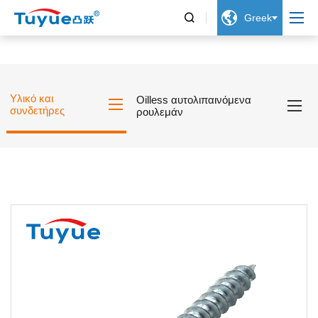


Greek
Υλικό και
Oilless αυτολιπαινόμενα
συνδετήρες
ρουλεμάν