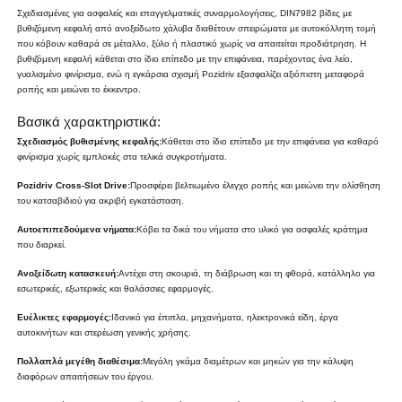
Σχεδιασμένες για ασφαλείς και επαγγελματικές συναρμολογήσεις, DIN7982 βίδες με
βυθιζόμενη κεφαλή από ανοξείδωτο χάλυβα διαθέτουν σπειρώματα με αυτοκόλλητη τομή
που κόβουν καθαρά σε μέταλλο, ξύλο ή πλαστικό χωρίς να απαιτείται προδιάτρηση. Η
βυθιζόμενη κεφαλή κάθεται στο ίδιο επίπεδο με την επιφάνεια, παρέχοντας ένα λείο,
γυαλισμένο φινίρισμα, ενώ η εγκάρσια σχισμή Pozidriv εξασφαλίζει αξιόπιστη μεταφορά
ροπής και μειώνει το έκκεντρο.
Βασικά χαρακτηριστικά:
Σχεδιασμός βυθισμένης κεφαλής:
Κάθεται στο ίδιο επίπεδο με την επιφάνεια για καθαρό
φινίρισμα χωρίς εμπλοκές στα τελικά συγκροτήματα.
Pozidriv Cross-Slot Drive:
Προσφέρει βελτιωμένο έλεγχο ροπής και μειώνει την ολίσθηση
του κατσαβιδιού για ακριβή εγκατάσταση.
Αυτοεπιπεδούμενα νήματα:
Κόβει τα δικά του νήματα στο υλικό για ασφαλές κράτημα
που διαρκεί.
Ανοξείδωτη κατασκευή:
Αντέχει στη σκουριά, τη διάβρωση και τη φθορά, κατάλληλο για
εσωτερικές, εξωτερικές και θαλάσσιες εφαρμογές.
Ευέλικτες εφαρμογές:
Ιδανικό για έπιπλα, μηχανήματα, ηλεκτρονικά είδη, έργα
αυτοκινήτων και στερέωση γενικής χρήσης.
Πολλαπλά μεγέθη διαθέσιμα:
Μεγάλη γκάμα διαμέτρων και μηκών για την κάλυψη
διαφόρων απαιτήσεων του έργου.