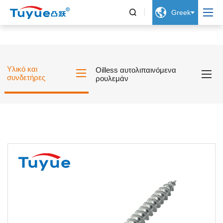


Greek
Υλικό και
Oilless αυτολιπαινόμενα
συνδετήρες
ρουλεμάν