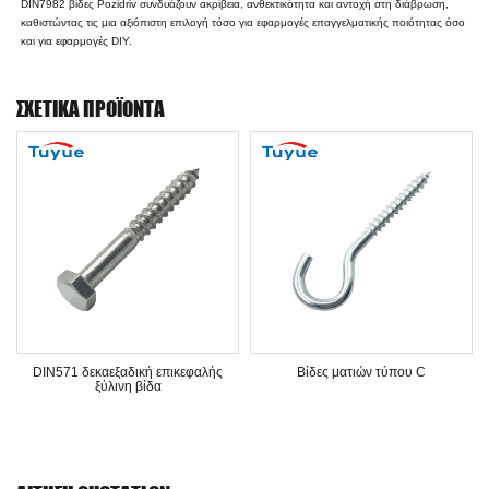
DIN7982 βίδες Pozidriv συνδυάζουν ακρίβεια, ανθεκτικότητα και αντοχή στη διάβρωση,
καθιστώντας τις μια αξιόπιστη επιλογή τόσο για εφαρμογές επαγγελματικής ποιότητας όσο
και για εφαρμογές DIY.
ΣΧΕΤΙΚΆ ΠΡΟΪΌΝΤΑ
DIN571 δεκαεξαδική επικεφαλής
Βίδες ματιών τύπου C
ξύλινη βίδα