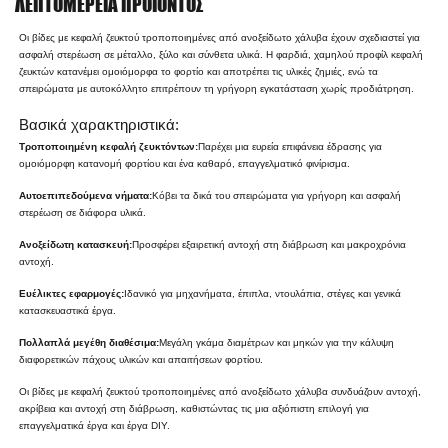
ΛΕΠΤΟΜΈΡΕΙΑ ΠΡΟΪΌΝΤΟΣ
Οι βίδες με κεφαλή ζευκτού τροποποιημένες από ανοξείδωτο χάλυβα έχουν σχεδιαστεί για
ασφαλή στερέωση σε μέταλλο, ξύλο και σύνθετα υλικά. Η φαρδιά, χαμηλού προφίλ κεφαλή
ζευκτών κατανέμει ομοιόμορφα το φορτίο και αποτρέπει τις υλικές ζημιές, ενώ τα
σπειρώματα με αυτοκόλλητο επιτρέπουν τη γρήγορη εγκατάσταση χωρίς προδιάτρηση.
Βασικά χαρακτηριστικά:
Τροποποιημένη κεφαλή ζευκτόντων:
Παρέχει μια ευρεία επιφάνεια έδρασης για
ομοιόμορφη κατανομή φορτίου και ένα καθαρό, επαγγελματικό φινίρισμα.
Αυτοεπιπεδούμενα νήματα:
Κόβει τα δικά του σπειρώματα για γρήγορη και ασφαλή
στερέωση σε διάφορα υλικά.
Ανοξείδωτη κατασκευή:
Προσφέρει εξαιρετική αντοχή στη διάβρωση και μακροχρόνια
αντοχή.
Ευέλικτες εφαρμογές:
Ιδανικό για μηχανήματα, έπιπλα, ντουλάπια, στέγες και γενικά
κατασκευαστικά έργα.
Πολλαπλά μεγέθη διαθέσιμα:
Μεγάλη γκάμα διαμέτρων και μηκών για την κάλυψη
διαφορετικών πάχους υλικών και απαιτήσεων φορτίου.
Οι βίδες με κεφαλή ζευκτού τροποποιημένες από ανοξείδωτο χάλυβα συνδυάζουν αντοχή,
ακρίβεια και αντοχή στη διάβρωση, καθιστώντας τις μια αξιόπιστη επιλογή για
επαγγελματικά έργα και έργα DIY.