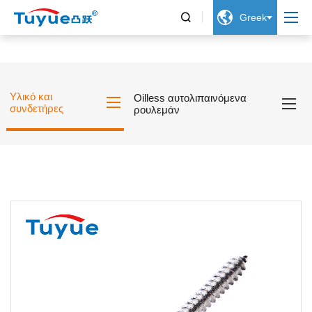


Greek
Υλικό και
Oilless αυτολιπαινόμενα
συνδετήρες
ρουλεμάν