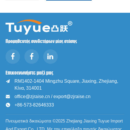
Προμηθευτής συνδετήρων μίας στάσης
Επικοινωνήστε μαζί μας
RM1402-1404 Mingzhu Square, Jiaxing, Zhejiang,

Κίνα, 314001
office@zjraise.cn / export@zjraise.cn

+86-573-82646333

Πνευματικά δικαιώματα ©2025 Zhejiang Jiaxing Tuyue Import
And Export Co., LTD. Με την επιφύλαξη παντός δικαιώματος.