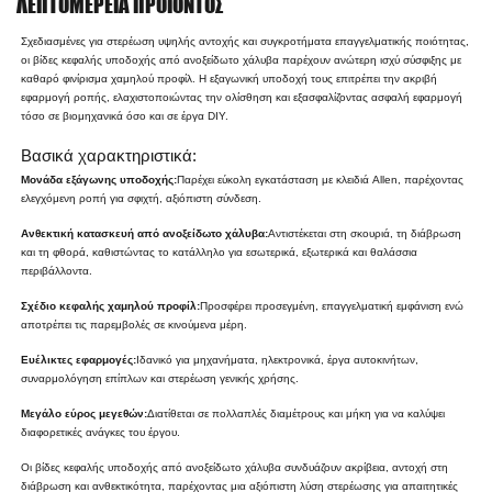
ΛΕΠΤΟΜΈΡΕΙΑ ΠΡΟΪΌΝΤΟΣ
Σχεδιασμένες για στερέωση υψηλής αντοχής και συγκροτήματα επαγγελματικής ποιότητας,
οι βίδες κεφαλής υποδοχής από ανοξείδωτο χάλυβα παρέχουν ανώτερη ισχύ σύσφιξης με
καθαρό φινίρισμα χαμηλού προφίλ. Η εξαγωνική υποδοχή τους επιτρέπει την ακριβή
εφαρμογή ροπής, ελαχιστοποιώντας την ολίσθηση και εξασφαλίζοντας ασφαλή εφαρμογή
τόσο σε βιομηχανικά όσο και σε έργα DIY.
Βασικά χαρακτηριστικά:
Μονάδα εξάγωνης υποδοχής:
Παρέχει εύκολη εγκατάσταση με κλειδιά Allen, παρέχοντας
ελεγχόμενη ροπή για σφιχτή, αξιόπιστη σύνδεση.
Ανθεκτική κατασκευή από ανοξείδωτο χάλυβα:
Αντιστέκεται στη σκουριά, τη διάβρωση
και τη φθορά, καθιστώντας το κατάλληλο για εσωτερικά, εξωτερικά και θαλάσσια
περιβάλλοντα.
Σχέδιο κεφαλής χαμηλού προφίλ:
Προσφέρει προσεγμένη, επαγγελματική εμφάνιση ενώ
αποτρέπει τις παρεμβολές σε κινούμενα μέρη.
Ευέλικτες εφαρμογές:
Ιδανικό για μηχανήματα, ηλεκτρονικά, έργα αυτοκινήτων,
συναρμολόγηση επίπλων και στερέωση γενικής χρήσης.
Μεγάλο εύρος μεγεθών:
Διατίθεται σε πολλαπλές διαμέτρους και μήκη για να καλύψει
διαφορετικές ανάγκες του έργου.
Οι βίδες κεφαλής υποδοχής από ανοξείδωτο χάλυβα συνδυάζουν ακρίβεια, αντοχή στη
διάβρωση και ανθεκτικότητα, παρέχοντας μια αξιόπιστη λύση στερέωσης για απαιτητικές