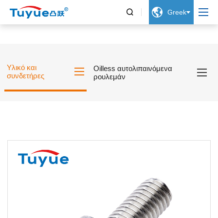


Greek
Υλικό και
Oilless αυτολιπαινόμενα
συνδετήρες
ρουλεμάν