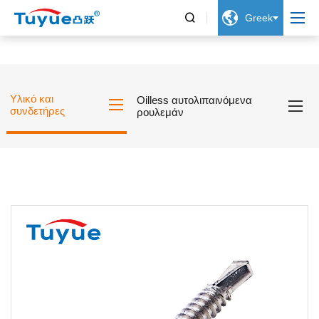


Greek
Υλικό και
Oilless αυτολιπαινόμενα
συνδετήρες
ρουλεμάν