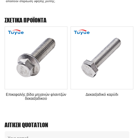
απαιτούν στερέωση υψηλής ροπής.
ΣΧΕΤΙΚΆ ΠΡΟΪΌΝΤΑ
Επικεφαλής βίδα μηχανών φλαντζών
Δεκαεξαδικό καρύδι
δεκαεξαδικού
ΑΊΤΗΣΗ QUOTATLON