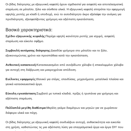
Οι βίδες διάτρησης με εξαγωνική κεφαλή έχουν σχεδιαστεί για ασφαλή και αποτελεσματική
στερέωση σε μέταλλο, ξύλο και σύνθετα υλικά. Η εξαγωνική κεφαλή επιτρέπει την εφαρμογή
υψηλής ροπής με κλειδί ή υποδοχή, ενώ το αυτοδιάτρητο άκρο εξαλείφει την ανάγκη για
προδιάτρηση, εξασφαλίζοντας γρήγορη και αξιόπιστη εγκατάσταση.
Βασικά χαρακτηριστικά:
Σχέδιο εξαγωνικής κεφαλής:
Παρέχει υψηλή ικανότητα ροπής για ισχυρή, ασφαλή
στερέωση και εύκολο σφίξιμο.
Συμβουλή αυτόματης διάτρησης:
Διεισδύει γρήγορα στο μέταλλο και το ξύλο,
εξοικονομώντας χρόνο και προσπάθεια κατά την εγκατάσταση.
Ανθεκτική κατασκευή:
Κατασκευασμένο από ανοξείδωτο χάλυβα ή επικαλυμμένο χάλυβα
για αντοχή στη διάβρωση και μακροχρόνια απόδοση.
Ευέλικτες εφαρμογές:
Ιδανικό για στέγες, επενδύσεις, μηχανήματα, μεταλλικά πλαίσια και
γενικά κατασκευαστικά έργα.
Εύκολη εγκατάσταση:
Συμβατό με τυπικά κλειδιά, πρίζες ή τρυπάνια για γρήγορη και
αξιόπιστη στερέωση.
Πολλαπλά μεγέθη διαθέσιμα:
Μεγάλη γκάμα διαμέτρων και μηκών για να χωρέσουν
διάφορα υλικά και πάχη.
Οι βίδες διάτρησης με εξαγωνική κεφαλή συνδυάζουν αντοχή, ανθεκτικότητα και ευκολία
στη χρήση, καθιστώντας τις μια αξιόπιστη λύση για επαγγελματικά έργα και έργα DIY που