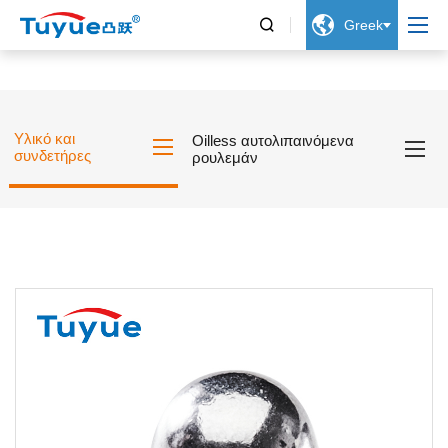


Greek
Υλικό και
Oilless αυτολιπαινόμενα
συνδετήρες
ρουλεμάν