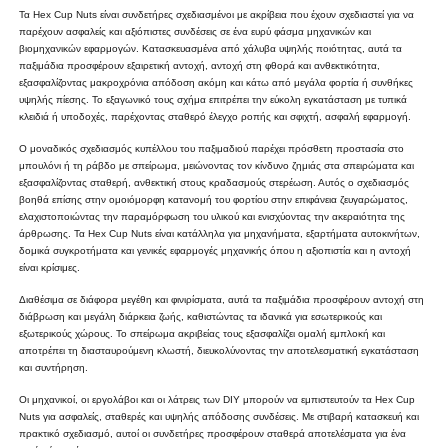
Τα Hex Cup Nuts είναι συνδετήρες σχεδιασμένοι με ακρίβεια που έχουν σχεδιαστεί για να
παρέχουν ασφαλείς και αξιόπιστες συνδέσεις σε ένα ευρύ φάσμα μηχανικών και
βιομηχανικών εφαρμογών. Κατασκευασμένα από χάλυβα υψηλής ποιότητας, αυτά τα
παξιμάδια προσφέρουν εξαιρετική αντοχή, αντοχή στη φθορά και ανθεκτικότητα,
εξασφαλίζοντας μακροχρόνια απόδοση ακόμη και κάτω από μεγάλα φορτία ή συνθήκες
υψηλής πίεσης. Το εξαγωνικό τους σχήμα επιτρέπει την εύκολη εγκατάσταση με τυπικά
κλειδιά ή υποδοχές, παρέχοντας σταθερό έλεγχο ροπής και σφιχτή, ασφαλή εφαρμογή.
Ο μοναδικός σχεδιασμός κυπέλλου του παξιμαδιού παρέχει πρόσθετη προστασία στο
μπουλόνι ή τη ράβδο με σπείρωμα, μειώνοντας τον κίνδυνο ζημιάς στα σπειρώματα και
εξασφαλίζοντας σταθερή, ανθεκτική στους κραδασμούς στερέωση. Αυτός ο σχεδιασμός
βοηθά επίσης στην ομοιόμορφη κατανομή του φορτίου στην επιφάνεια ζευγαρώματος,
ελαχιστοποιώντας την παραμόρφωση του υλικού και ενισχύοντας την ακεραιότητα της
άρθρωσης. Τα Hex Cup Nuts είναι κατάλληλα για μηχανήματα, εξαρτήματα αυτοκινήτων,
δομικά συγκροτήματα και γενικές εφαρμογές μηχανικής όπου η αξιοπιστία και η αντοχή
είναι κρίσιμες.
Διαθέσιμα σε διάφορα μεγέθη και φινιρίσματα, αυτά τα παξιμάδια προσφέρουν αντοχή στη
διάβρωση και μεγάλη διάρκεια ζωής, καθιστώντας τα ιδανικά για εσωτερικούς και
εξωτερικούς χώρους. Το σπείρωμα ακριβείας τους εξασφαλίζει ομαλή εμπλοκή και
αποτρέπει τη διασταυρούμενη κλωστή, διευκολύνοντας την αποτελεσματική εγκατάσταση
και συντήρηση.
Οι μηχανικοί, οι εργολάβοι και οι λάτρεις των DIY μπορούν να εμπιστευτούν τα Hex Cup
Nuts για ασφαλείς, σταθερές και υψηλής απόδοσης συνδέσεις. Με στιβαρή κατασκευή και
πρακτικό σχεδιασμό, αυτοί οι συνδετήρες προσφέρουν σταθερά αποτελέσματα για ένα