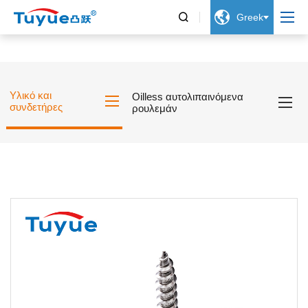


Greek
Υλικό και
Oilless αυτολιπαινόμενα
συνδετήρες
ρουλεμάν