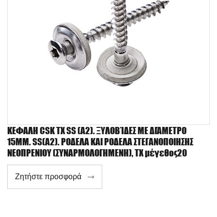
ΚΕΦΑΛΗ CSK TX SS (A2). ΞΥΛΟΒΊΔΕΣ ΜΕ ΔΙΆΜΕΤΡΟ
15MM. SS(A2). ΡΟΔΕΛΑ ΚΑΙ ΡΟΔΕΛΑ ΣΤΕΓΑΝΟΠΟΙΗΣΗΣ
ΝΕΟΠΡΕΝΙΟΥ (ΣΥΝΑΡΜΟΛΟΓΗΜΕΝΗ), TX μέγεθος20
Ζητήστε προσφορά
