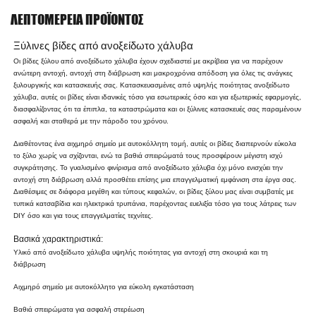
ΛΕΠΤΟΜΈΡΕΙΑ ΠΡΟΪΌΝΤΟΣ
Ξύλινες βίδες από ανοξείδωτο χάλυβα
Οι βίδες ξύλου από ανοξείδωτο χάλυβα έχουν σχεδιαστεί με ακρίβεια για να παρέχουν
ανώτερη αντοχή, αντοχή στη διάβρωση και μακροχρόνια απόδοση για όλες τις ανάγκες
ξυλουργικής και κατασκευής σας. Κατασκευασμένες από υψηλής ποιότητας ανοξείδωτο
χάλυβα, αυτές οι βίδες είναι ιδανικές τόσο για εσωτερικές όσο και για εξωτερικές εφαρμογές,
διασφαλίζοντας ότι τα έπιπλα, τα καταστρώματα και οι ξύλινες κατασκευές σας παραμένουν
ασφαλή και σταθερά με την πάροδο του χρόνου.
Διαθέτοντας ένα αιχμηρό σημείο με αυτοκόλλητη τομή, αυτές οι βίδες διαπερνούν εύκολα
το ξύλο χωρίς να σχίζονται, ενώ τα βαθιά σπειρώματά τους προσφέρουν μέγιστη ισχύ
συγκράτησης. Το γυαλισμένο φινίρισμα από ανοξείδωτο χάλυβα όχι μόνο ενισχύει την
αντοχή στη διάβρωση αλλά προσθέτει επίσης μια επαγγελματική εμφάνιση στα έργα σας.
Διαθέσιμες σε διάφορα μεγέθη και τύπους κεφαλών, οι βίδες ξύλου μας είναι συμβατές με
τυπικά κατσαβίδια και ηλεκτρικά τρυπάνια, παρέχοντας ευελιξία τόσο για τους λάτρεις των
DIY όσο και για τους επαγγελματίες τεχνίτες.
Βασικά χαρακτηριστικά:
Υλικό από ανοξείδωτο χάλυβα υψηλής ποιότητας για αντοχή στη σκουριά και τη
διάβρωση
Αιχμηρό σημείο με αυτοκόλλητο για εύκολη εγκατάσταση
Βαθιά σπειρώματα για ασφαλή στερέωση