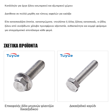
Κατάλληλο για έργα ξύλου εσωτερικού και εξωτερικού χώρου
Διατίθεται σε πολλά μεγέθη και τύπους κεφαλών για ευελιξία
Είτε κατασκευάζετε έπιπλα, καταστρώματα, ντουλάπια ή άλλες ξύλινες κατασκευές, οι βίδες
ξύλου από ανοξείδωτο χάλυβα προσφέρουν αξιοπιστία, ανθεκτικότητα και κομψό φινίρισμα
για επαγγελματικό αποτέλεσμα κάθε φορά.
ΣΧΕΤΙΚΆ ΠΡΟΪΌΝΤΑ
Επικεφαλής βίδα μηχανών φλαντζών
Δεκαεξαδικό καρύδι
δεκαεξαδικού