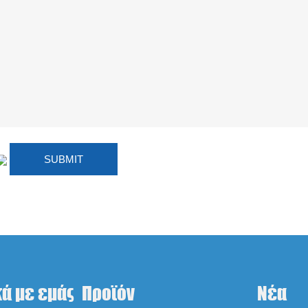
κά με εμάς
Προϊόν
Νέα