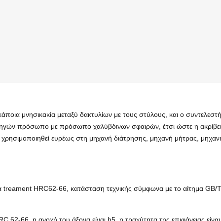
κάποια μνησικακία μεταξύ δακτυλίων με τους στύλους, και ο συντελεστή
ηγών πρόσωπο με πρόσωπο χαλύβδινων σφαιρών, έτσι ώστε η ακρίβεια 
ν χρησιμοποιηθεί ευρέως στη μηχανή διάτρησης, μηχανή μήτρας, μηχανή
α treament HRC62-66, κατάσταση τεχνικής σύμφωνα με το αίτημα GB/T
 62-66, η ανοχή του άξονα είναι h5, η τραχύτητα της επιφάνειας είναι