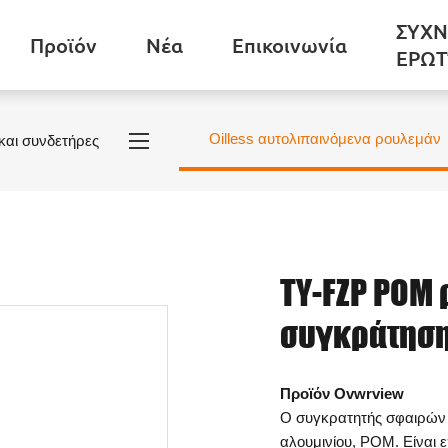
ΣΥΧΝ
Προϊόν
Νέα
Επικοινωνία
ΕΡΩΤ
Oilless αυτολιπαινόμενα ρουλεμάν
και συνδετήρες
TY-FZP POM
συγκράτηση
Προϊόν Ovwrview
Ο συγκρατητής σφαιρών 
αλουμινίου, POM. Είναι 