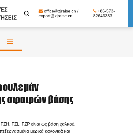
ΈΣ
office@zjraise.cn /
+86-573-

ΉΣΕΙΣ
export@zjraise.cn
82646333
 ρουλεμάν
ς σφαιρών βάσης
FZH, FZL, FZP είναι ως βάση χαλκού,
επεξεργασμένα μερικά κανονικά και