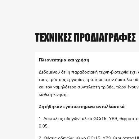
ΤΕΧΝΙΚΈΣ ΠΡΟΔΙΑΓΡΑΦΈΣ
Πλεονέκτημα και χρήση
Δεδομένου ότι η παραδοσιακή τέχνη-βιοτεχνία έχει 
τους τρόπους εργασίας-τρόπους στον δακτύλιο οδ
και τον χαμηλότερο συντελεστή τριβής, τώρα έχου
κάθετη κίνηση.
Ζητήθηκαν εγκατεστημένα ανταλλακτικά
1. Δακτύλιος οδηγών: υλικό GCr15, YB9, θερμότητ
0.05.
2. Θέσεις οδηγών: υλικό GCr15, YB9, θερμότητα HRC