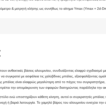
μικρόμετρο & μετρητή κλήσης ως συνήθως το αίτημα Ymax (Ymax + 2d-
Σ
ουν ανθεκτικές βάσεις αλουμινίου, συνδυάζοντας ελαφρύ σχεδιασμό μ
α να συγκρατεί με ασφάλεια τις χαλύβδινες μπάλες, εξασφαλίζοντας ομα
της μπάλας είναι ελαφρώς μεγαλύτερη από το πάχος του συγκρατητήρα,
ποτρέπει την απομάκρυνση των σφαιρών διατηρώντας παράλληλα την ακ
 στύλο ενώ υποστηρίζουν κάθετη κίνηση, αυτοί οι συγκρατητές μπάλας
υνεχή ή βαριά λειτουργία. Το χαμηλό βάρος του αλουμινίου ενισχύει τη