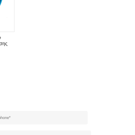
ν
σης