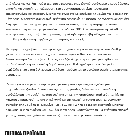
από αλουμίνιο υψηλής ποιότητας, προσφέροντας έναν ιδανικό συνδυασμό μικρού βάρους,
αντοχής και αντοχής στη διάβρωση. Κάθε συγκρατητήρας είναι προσεκτικά
επεξεργασμένος και σχεδιασμένος για να συγκρατεί με ασφάλεια τις χαλύβδινες σφαίρες στη
θέση τους, εξασφαλίζοντας ομαλή, αξιόπιστη λειτουργία. Ο καινοτόμος σχεδιασμός διαθέτει
διάμετρο μπάλας ελαφρώς μεγαλύτερη από το πάχος του συγκρατητήρα, η οποία
επιτρέπει την άμεση επαφή με τον δακτύλιο οδηγού 90°. Αυτό αποτρέπει την ολίσθηση
των σφαιρών προς τα έξω, διατηρώντας παράλληλα την ακριβή ευθυγράμμιση, με
αποτέλεσμα εξαιρετική ακρίβεια για απαιτητικές εφαρμογές.
Οι συγκρατητές με βάση το αλουμίνιο έχουν σχεδιαστεί για να περιστρέφονται ελεύθερα
γύρω από τον στύλο ενώ ταυτόχρονα υποστηρίζουν κάθετη κίνηση, παρέχοντας
λειτουργικότητα διπλού άξονα. Αυτό εξασφαλίζει ελάχιστη τριβή, μειωμένη φθορά και
σταθερή απόδοση σε συνεχή ή βαριά λειτουργία. Η ελαφριά φύση του αλουμινίου
συμβάλλει επίσης στη βελτιωμένη απόδοση, μειώνοντας το συνολικό φορτίο στα μηχανικά
συστήματα.
Ιδανικοί για συστήματα αυτοματισμού, μηχανήματα ακριβείας και εξειδικευμένο
μηχανολογικό εξοπλισμό, αυτοί οι συγκρατητές μπάλας βελτιώνουν την απόδοση
συνδυάζοντας την ομαλή περιστροφική κίνηση με την κατακόρυφη σταθερότητα. Με την
καινοτόμο κατασκευή, τα ανθεκτικά υλικά και την ακριβή μηχανική τους, τα ρουλεμάν
συγκράτησης με βάση το αλουμίνιο FZH, FZL και FZP προσφέρουν αξιοπιστία μεγάλης
διάρκειας, υψηλή ακρίβεια και μειωμένη συντήρηση, καθιστώντας τα μια αξιόπιστη επιλογή
για μηχανικούς και σχεδιαστές που αναζητούν ανώτερη μηχανική απόδοση.
ΣΧΕΤΙΚΆ ΠΡΟΪΌΝΤΑ