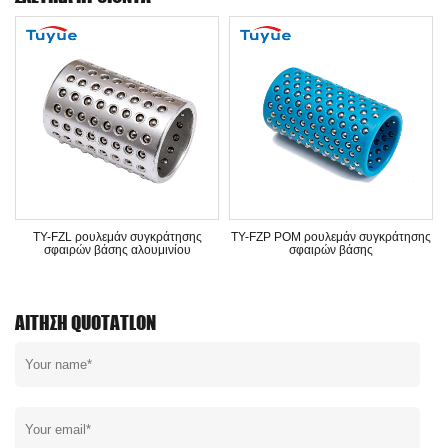
ησης
TY-FZL ρουλεμάν συγκράτησης
TY-FZP POM ρουλεμάν συγκράτη
σφαιρών βάσης αλουμινίου
σφαιρών βάσης
ΑΊΤΗΣΗ QUOTATLON