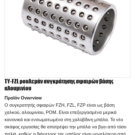
TY-FZL ρουλεμάν συγκράτησης σφαιρών βάσης
αλουμινίου
Προϊόν Ovwrview
Ο συγκρατητής σφαιρών FZH, FZL, FZP είναι ως βάση
χαλκού, αλουμινίου, POM. Είναι επεξεργασμένα μερικά
κανονικά και ενσωματωμένα στη χαλύβδινη μπάλα. Το νέο
σκάφος εργασίας θα αποτρέψει την μπάλα να βγει από τόσο
παλιά, καθώς η διάμετρος της μπάλας είναι μεγαλύτερη από