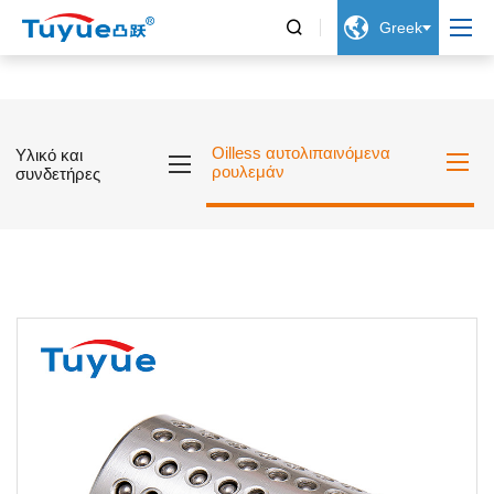


Greek
Oilless αυτολιπαινόμενα
Υλικό και
ρουλεμάν
συνδετήρες