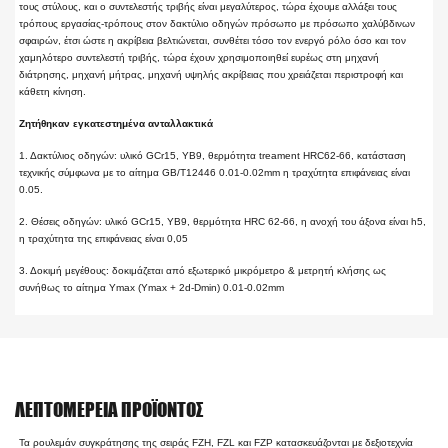
τους στύλους, και ο συντελεστής τριβής είναι μεγαλύτερος, τώρα έχουμε αλλάξει τους
τρόπους εργασίας-τρόπους στον δακτύλιο οδηγών πρόσωπο με πρόσωπο χαλύβδινων
σφαιρών, έτσι ώστε η ακρίβεια βελτιώνεται, συνθέτει τόσο τον ενεργό ρόλο όσο και τον
χαμηλότερο συντελεστή τριβής, τώρα έχουν χρησιμοποιηθεί ευρέως στη μηχανή
διάτρησης, μηχανή μήτρας, μηχανή υψηλής ακρίβειας που χρειάζεται περιστροφή και
κάθετη κίνηση.
Ζητήθηκαν εγκατεστημένα ανταλλακτικά
1. Δακτύλιος οδηγών: υλικό GCr15, YB9, θερμότητα treament HRC62-66, κατάσταση
τεχνικής σύμφωνα με το αίτημα GB/T12446 0.01-0.02mm η τραχύτητα επιφάνειας είναι
0.05.
2. Θέσεις οδηγών: υλικό GCr15, YB9, θερμότητα HRC 62-66, η ανοχή του άξονα είναι h5,
η τραχύτητα της επιφάνειας είναι 0,05
3. Δοκιμή μεγέθους: δοκιμάζεται από εξωτερικό μικρόμετρο & μετρητή κλήσης ως
συνήθως το αίτημα Ymax (Ymax + 2d-Dmin) 0.01-0.02mm
ΛΕΠΤΟΜΈΡΕΙΑ ΠΡΟΪΌΝΤΟΣ
Τα ρουλεμάν συγκράτησης της σειράς FZH, FZL και FZP κατασκευάζονται με δεξιοτεχνία