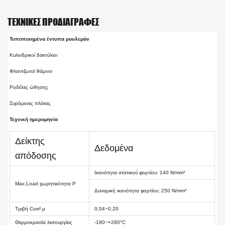
ΤΕΧΝΙΚΈΣ ΠΡΟΔΙΑΓΡΑΦΈΣ
Τυποποιημένα έντυπα ρουλεμάν
Κυλινδρικοί δακτύλιοι
Φλαντζωτοί θάμνοι
Ροδέλες ώθησης
Συρόμενες πλάκες
Τεχνική ημερομηνία
Δείκτης
Δεδομένα
απόδοσης
Ικανότητα στατικού φορτίου: 140 N/mm²
Max.Load χωρητικότητα P
Δυναμική ικανότητα φορτίου: 250 N/mm²
Τριβή Coef μ
0,04~0,20
Θερμοκρασία λειτουργίας
-190~+280°C