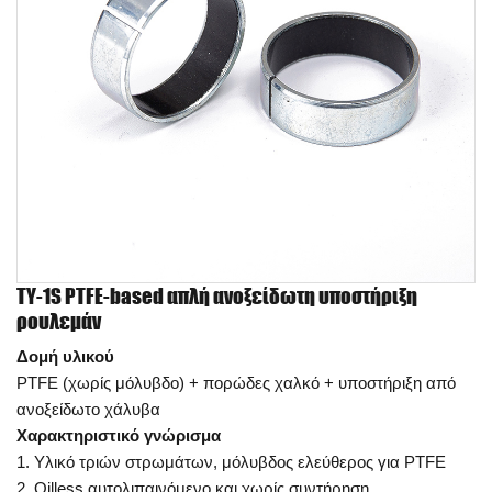
TY-1S PTFE-based απλή ανοξείδωτη υποστήριξη
ρουλεμάν
Δομή υλικού
PTFE (χωρίς μόλυβδο) + πορώδες χαλκό + υποστήριξη από
ανοξείδωτο χάλυβα
Χαρακτηριστικό γνώρισμα
1. Υλικό τριών στρωμάτων, μόλυβδος ελεύθερος για PTFE
2. Oilless αυτολιπαινόμενο και χωρίς συντήρηση