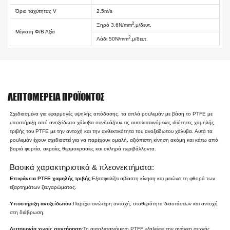
Όριο ταχύτητας V
2.5m/s
2
Ξηρό 3.6N/mm
.μ/δευτ.
Μέγιστη Φ/Β Αξία
2
Λάδι 50N/mm
.μ/δευτ.
ΛΕΠΤΟΜΈΡΕΙΑ ΠΡΟΪΌΝΤΟΣ
Σχεδιασμένα για εφαρμογές υψηλής απόδοσης, τα απλά ρουλεμάν με βάση το PTFE με
υποστήριξη από ανοξείδωτο χάλυβα συνδυάζουν τις αυτολιπαινόμενες ιδιότητες χαμηλής
τριβής του PTFE με την αντοχή και την ανθεκτικότητα του ανοξείδωτου χάλυβα. Αυτά τα
ρουλεμάν έχουν σχεδιαστεί για να παρέχουν ομαλή, αξιόπιστη κίνηση ακόμη και κάτω από
βαριά φορτία, ακραίες θερμοκρασίες και σκληρά περιβάλλοντα.
Βασικά χαρακτηριστικά & πλεονεκτήματα:
Επιφάνεια PTFE χαμηλής τριβής:
Εξασφαλίζει αβίαστη κίνηση και μειώνει τη φθορά των
εξαρτημάτων ζευγαρώματος.
Υποστήριξη ανοξείδωτου:
Παρέχει ανώτερη αντοχή, σταθερότητα διαστάσεων και αντοχή
στη διάβρωση.
Λειτουργία χωρίς συντήρηση:
Το αυτολιπαινόμενο PTFE εξαλείφει την ανάγκη συχνής