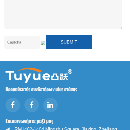
Προμηθευτής συνδετήρων μίας στάσης
Επικοινωνήστε μαζί μας
RM1402-1404 Mingzhu Square, Jiaxing, Zhejiang,
