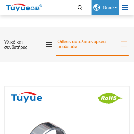


Greek
Oilless αυτολιπαινόμενα
Υλικό και
ρουλεμάν
συνδετήρες