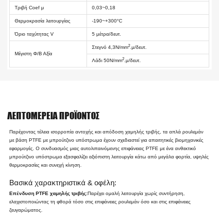
Τριβή Coef μ
0,03~0,18
Θερμοκρασία λειτουργίας
-190~+300°C
Όριο ταχύτητας V
5 μέτρα/δευτ.
2
Στεγνό 4,3N/mm
.μ/δευτ.
Μέγιστη Φ/Β Αξία
2
Λάδι 50N/mm
.μ/δευτ.
ΛΕΠΤΟΜΈΡΕΙΑ ΠΡΟΪΌΝΤΟΣ
Παρέχοντας τέλεια ισορροπία αντοχής και απόδοση χαμηλής τριβής, τα απλά ρουλεμάν
με βάση PTFE με μπρούτζινο υπόστρωμα έχουν σχεδιαστεί για απαιτητικές βιομηχανικές
εφαρμογές. Ο συνδυασμός μιας αυτολιπαινόμενης επιφάνειας PTFE με ένα ανθεκτικό
μπρούτζινο υπόστρωμα εξασφαλίζει αξιόπιστη λειτουργία κάτω από μεγάλα φορτία, υψηλές
θερμοκρασίες και συνεχή κίνηση.
Βασικά χαρακτηριστικά & οφέλη:
Επένδυση PTFE χαμηλής τριβής:
Παρέχει ομαλή λειτουργία χωρίς συντήρηση,
ελαχιστοποιώντας τη φθορά τόσο στις επιφάνειες ρουλεμάν όσο και στις επιφάνειες
ζευγαρώματος.