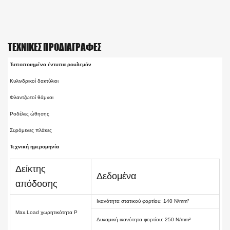
ΤΕΧΝΙΚΈΣ ΠΡΟΔΙΑΓΡΑΦΈΣ
Τυποποιημένα έντυπα ρουλεμάν
Κυλινδρικοί δακτύλιοι
Φλαντζωτοί θάμνοι
Ροδέλες ώθησης
Συρόμενες πλάκες
Τεχνική ημερομηνία
Δείκτης
Δεδομένα
απόδοσης
Ικανότητα στατικού φορτίου: 140 N/mm²
Max.Load χωρητικότητα P
Δυναμική ικανότητα φορτίου: 250 N/mm²