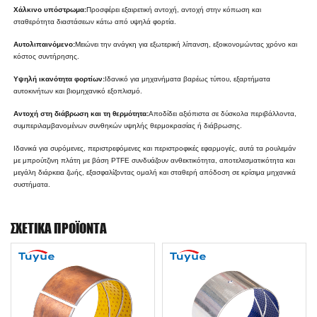
Χάλκινο υπόστρωμα:
Προσφέρει εξαιρετική αντοχή, αντοχή στην κόπωση και
σταθερότητα διαστάσεων κάτω από υψηλά φορτία.
Αυτολιπαινόμενο:
Μειώνει την ανάγκη για εξωτερική λίπανση, εξοικονομώντας χρόνο και
κόστος συντήρησης.
Υψηλή ικανότητα φορτίων:
Ιδανικό για μηχανήματα βαρέως τύπου, εξαρτήματα
αυτοκινήτων και βιομηχανικό εξοπλισμό.
Αντοχή στη διάβρωση και τη θερμότητα:
Αποδίδει αξιόπιστα σε δύσκολα περιβάλλοντα,
συμπεριλαμβανομένων συνθηκών υψηλής θερμοκρασίας ή διάβρωσης.
Ιδανικά για συρόμενες, περιστρεφόμενες και περιστροφικές εφαρμογές, αυτά τα ρουλεμάν
με μπρούτζινη πλάτη με βάση PTFE συνδυάζουν ανθεκτικότητα, αποτελεσματικότητα και
μεγάλη διάρκεια ζωής, εξασφαλίζοντας ομαλή και σταθερή απόδοση σε κρίσιμα μηχανικά
συστήματα.
ΣΧΕΤΙΚΆ ΠΡΟΪΌΝΤΑ