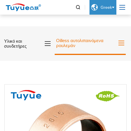


Greek
Oilless αυτολιπαινόμενα
Υλικό και
ρουλεμάν
συνδετήρες