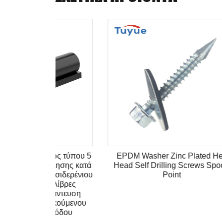
ated Hex
Hex Head Ruspert Surface SST
Hot Se
rews Spoon
2000 Hours Self Drilling Point
Screw
Σφ
Χάλυβα