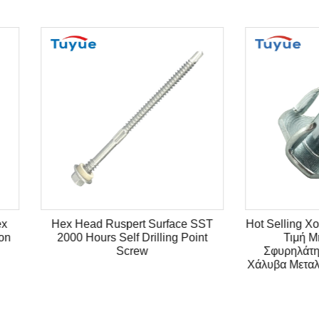
lling Χονδρική Εργοστασιακή
Γυψοσανίδες Wall Anchor 
Τιμή Μηχανή Ψυχρής
Wall Plug Γύψινη στερέωση 
υρηλάτησης Ανθρακούχου
με γάντζο
 Μεταλλικό T-Nut για έπιπλα