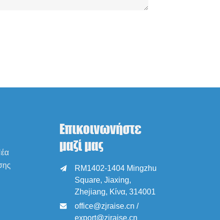
Επικοινωνήστε
μαζί μας
Νέα
σης
RM1402-1404 Mingzhu

Square, Jiaxing,
Zhejiang, Κίνα, 314001
office@zjraise.cn /

export@zjraise.cn