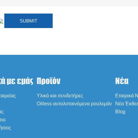
κά με εμάς
Προϊόν
Νέα
αιρείας
Υλικό και συνδετήρες
Εταιρικά 
Oilless αυτολιπαινόμενα ρουλεμάν
Νέα Έκθε
ός
Blog
σιο
ήσεις