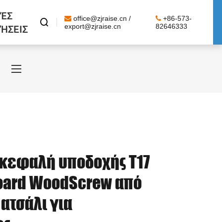
ΈΣ
office@zjraise.cn /
+86-573-

ΉΣΕΙΣ
export@zjraise.cn
82646333
κεφαλή υποδοχής T17
oard WoodScrew από
ατσάλι για