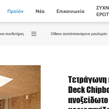
ΣΥΧΝ
Προϊόν
Νέα
Επικοινωνία
ΕΡΩΤ
και συνδετήρες
Oilless αυτολιπαινόμενα ρουλεμάν
Τετράγωνη 
Deck Chipb
ανοξείδωτο 