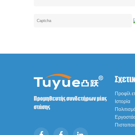
Σχετι
Προφίλ ετ
Προμηθευτής συνδετήρων μίας
Ιστορία
στάσης
Πολιτισμ
Εργοστά
Πιστοποι