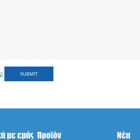
κά με εμάς
Προϊόν
Νέα