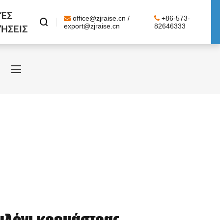
ΈΣ
office@zjraise.cn /
+86-573-

ΉΣΕΙΣ
export@zjraise.cn
82646333