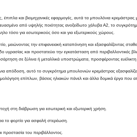
ς, έπιπλα και βιομηχανικές εφαρμογές, αυτά τα μπουλόνια κρεμάστρας
κευασμένο από υψηλής ποιότητας ανοξείδωτο χάλυβα Α2, το συγκρότημα
ηλο τόσο για εσωτερικούς όσο και για εξωτερικούς χώρους.
ρτίο, μειώνοντας την επιφανειακή καταπόνηση και εξασφαλίζοντας στα
δο υγρασίας και προστατεύει την εγκατάσταση από περιβαλλοντικές β
σάρτηση σε ξύλινα ή μεταλλικά υποστρώματα, προσφέροντας ευέλικτη
νια απόδοση, αυτό το συγκρότημα μπουλονιών κρεμάστρας εξασφαλίζει
αρμολόγηση επίπλων, βάσεις ηλιακών πάνελ και άλλα δομικά έργα που α
αντοχή στη διάβρωση για εσωτερική και εξωτερική χρήση.
φα το φορτίο για ασφαλή στερέωση.
αι προστασία του περιβάλλοντος.