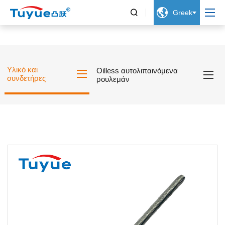


Greek
Υλικό και
Oilless αυτολιπαινόμενα
συνδετήρες
ρουλεμάν