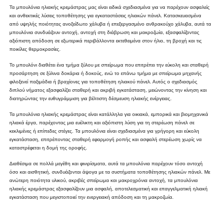
Τα μπουλόνια ηλιακής κρεμάστρας μας είναι ειδικά σχεδιασμένα για να παρέχουν ασφαλείς
και ανθεκτικές λύσεις τοποθέτησης για εγκαταστάσεις ηλιακών πάνελ. Κατασκευασμένα
από υψηλής ποιότητας ανοξείδωτο χάλυβα ή επεξεργασμένο ανθρακούχο χάλυβα, αυτά τα
μπουλόνια συνδυάζουν αντοχή, αντοχή στη διάβρωση και μακροζωία, εξασφαλίζοντας
αξιόπιστη απόδοση σε εξωτερικά περιβάλλοντα εκτεθειμένα στον ήλιο, τη βροχή και τις
ποικίλες θερμοκρασίες.
Το μπουλόνι διαθέτει ένα τμήμα ξύλου με σπείρωμα που επιτρέπει την εύκολη και σταθερή
προσάρτηση σε ξύλινα δοκάρια ή δοκούς, ενώ το επάνω τμήμα με σπείρωμα μηχανής
φιλοξενεί παξιμάδια ή βραχίονες για τοποθέτηση ηλιακού πάνελ. Αυτός ο σχεδιασμός
διπλού νήματος εξασφαλίζει σταθερή και ακριβή εγκατάσταση, μειώνοντας την κίνηση και
διατηρώντας την ευθυγράμμιση για βέλτιστη δέσμευση ηλιακής ενέργειας.
Τα μπουλόνια ηλιακής κρεμάστρας είναι κατάλληλα για οικιακά, εμπορικά και βιομηχανικά
ηλιακά έργα, παρέχοντας μια ευέλικτη και αξιόπιστη λύση για τη στερέωση πάνελ σε
κεκλιμένες ή επίπεδες στέγες. Τα μπουλόνια είναι σχεδιασμένα για γρήγορη και εύκολη
εγκατάσταση, επιτρέποντας σταθερή εφαρμογή ροπής και ασφαλή στερέωση χωρίς να
καταστρέφεται η δομή της οροφής.
Διαθέσιμα σε πολλά μεγέθη και φινιρίσματα, αυτά τα μπουλόνια παρέχουν τόσο αντοχή
όσο και αισθητική, συνδυάζονται άψογα με τα συστήματα τοποθέτησης ηλιακών πάνελ. Με
ανώτερη ποιότητα υλικού, ακριβές σπείρωμα και μακροχρόνια αντοχή, τα μπουλόνια
ηλιακής κρεμάστρας εξασφαλίζουν μια ασφαλή, αποτελεσματική και επαγγελματική ηλιακή
εγκατάσταση που μεγιστοποιεί την ενεργειακή απόδοση και τη μακροζωία.