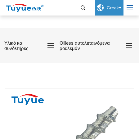


Greek
Υλικό και
Oilless αυτολιπαινόμενα
συνδετήρες
ρουλεμάν