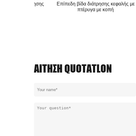
α φλάντζας
Εξαγωνική βίδα διάτρησης κεφαλής
Επι
κουταλιών με
δε
υντήριο
ΑΊΤΗΣΗ QUOTATLON