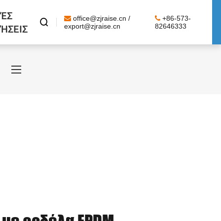
ΈΣ
office@zjraise.cn /
+86-573-

ΉΣΕΙΣ
export@zjraise.cn
82646333