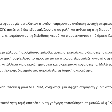
 για εφαρμογές μεταλλικών στεγών, παρέχοντας ανώτερη αντοχή στερέωσ
ν DIY, αυτές οι βίδες εξασφαλίζουν μια ασφαλή και ανθεκτική στη δια
ς, αποτρέποντας τη διείσδυση νερού και παρατείνοντας τη διάρκεια ζ
 χάλυβα ή ανοξείδωτο χάλυβα, αυτές οι μεταλλικές βίδες στέγης είνα
τερική βαφή. Αυτό το προστατευτικό στρώμα εξασφαλίζει αντοχή στη σ
α κατάλληλα για οικιακά, εμπορικά και βιομηχανικά έργα στέγης. Μελέτες
υντήρησης διατηρώντας παράλληλα τη δομική ακεραιότητα.
καουτσούκ ή ροδέλα EPDM, σχηματίζει μια σφιχτή σφράγιση γύρω από τ
υτοκόλλητη τομή επιτρέπουν τη γρήγορη τοποθέτηση σε μεταλλικά φύλ