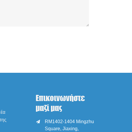
Επικοινωνήστε
μαζί μας
Νέα
σης
RM1402-1404 Mingzhu

Square, Jiaxing,