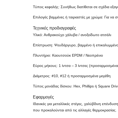
Τύπος κεφαλής: Συνήθως διατίθεται σε σχέδια εξαγ
Επιλογές βαμμένες ή ταιριαστές με χρώμα: Για να σ
Τεχνικές προδιαγραφές
Υλικό: Ανθρακούχο χάλυβα / ανοξείδωτο ατσάλι
Επίστρωση: Ψευδάργυρο, βαμμένο ή επικαλυμμέν
Πλυντήριο: Καουτσούκ EPDM / Νεοπρένιο
Εύρος μήκους: 1 ίντσα – 3 ίντσες (προσαρμοσμένα
Διάμετρος: #10, #12 ή προσαρμοσμένα μεγέθη
Τύπος μονάδας δίσκου: Hex, Phillips ή Square Dri
Εφαρμογές
Ιδανικές για μεταλλικές στέγες, χαλύβδινη επένδυση
που προκαλούνται από τις αλλαγές θερμοκρασίας. 