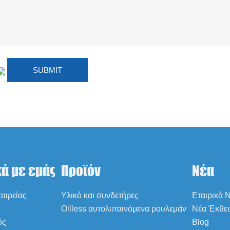
κά με εμάς
Προϊόν
Νέα
αιρείας
Υλικό και συνδετήρες
Εταιρικά 
Oilless αυτολιπαινόμενα ρουλεμάν
Νέα Έκθε
ός
Blog