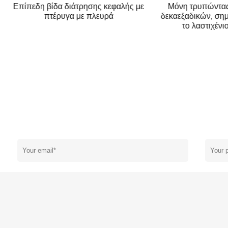
κεφαλής μόνη τρυπώντας βίδα
Τροποποιημένη επικεφαλή
καεξαδικού με το πλυντήριο
τρυπώντας βίδα δοκ
EPDM