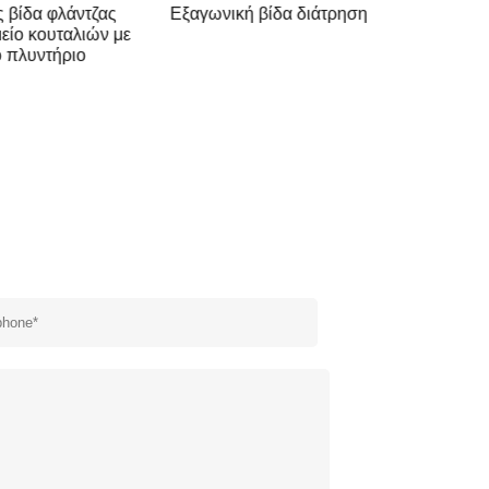
ς μόνη
Pan που πλαισιώνει μόνη
ών
τρυπώντας βίδα