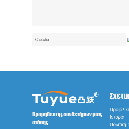
Σχετι
Προφίλ ετ
Προμηθευτής συνδετήρων μίας
Ιστορία
στάσης
Πολιτισμ