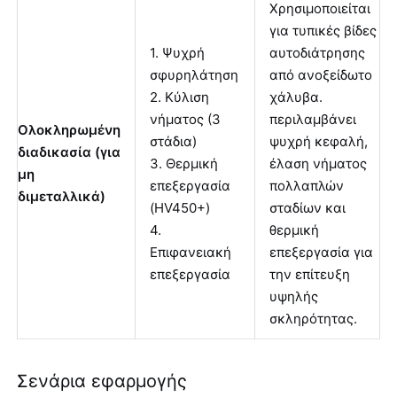
Χρησιμοποιείται
για τυπικές βίδες
1. Ψυχρή
αυτοδιάτρησης
σφυρηλάτηση
από ανοξείδωτο
2. Κύλιση
χάλυβα.
νήματος (3
περιλαμβάνει
Ολοκληρωμένη
στάδια)
ψυχρή κεφαλή,
διαδικασία (για
3. Θερμική
έλαση νήματος
μη
επεξεργασία
πολλαπλών
διμεταλλικά)
(HV450+)
σταδίων και
4.
θερμική
Επιφανειακή
επεξεργασία για
επεξεργασία
την επίτευξη
υψηλής
σκληρότητας.
Σενάρια εφαρμογής