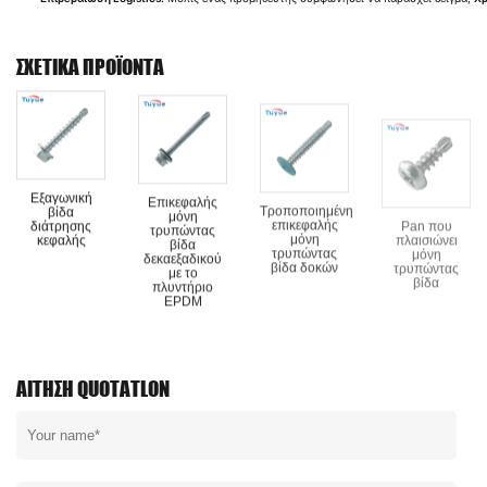
ΣΧΕΤΙΚΆ ΠΡΟΪΌΝΤΑ
Εξαγωνική
Επικεφαλής
Τροποποιημένη
Pan που
βίδα
μόνη
επικεφαλής
πλαισιώνει
διάτρησης
τρυπώντας
μόνη
μόνη
κεφαλής
βίδα
τρυπώντας
τρυπώντας
δεκαεξαδικού
βίδα δοκών
βίδα
με το
πλυντήριο
EPDM
ΑΊΤΗΣΗ QUOTATLON