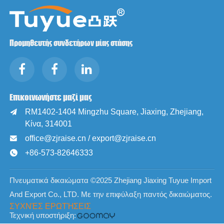
Προμηθευτής συνδετήρων μίας στάσης
Επικοινωνήστε μαζί μας
RM1402-1404 Mingzhu Square, Jiaxing, Zhejiang,

Κίνα, 314001
office@zjraise.cn / export@zjraise.cn

+86-573-82646333

Πνευματικά δικαιώματα ©2025 Zhejiang Jiaxing Tuyue Import
And Export Co., LTD. Με την επιφύλαξη παντός δικαιώματος.
ΣΥΧΝΈΣ ΕΡΩΤΉΣΕΙΣ
Τεχνική υποστήριξη: