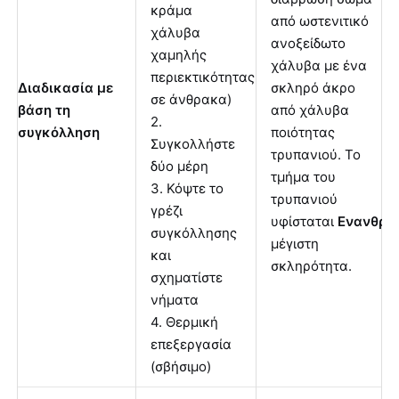
κράμα
από ωστενιτικό
χάλυβα
ανοξείδωτο
χαμηλής
χάλυβα με ένα
περιεκτικότητας
Διαδικασία με
σκληρό άκρο
σε άνθρακα)
βάση τη
από χάλυβα
2.
συγκόλληση
ποιότητας
Συγκολλήστε
τρυπανιού. Το
δύο μέρη
τμήμα του
3. Κόψτε το
τρυπανιού
γρέζι
υφίσταται
Ενανθρά
συγκόλλησης
μέγιστη
και
σκληρότητα.
σχηματίστε
νήματα
4. Θερμική
επεξεργασία
(σβήσιμο)