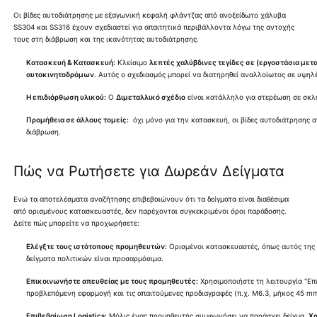
Οι βίδες αυτοδιάτρησης με εξαγωνική κεφαλή φλάντζας από ανοξείδωτο χάλυβα
SS304 και SS316 έχουν σχεδιαστεί για απαιτητικά περιβάλλοντα λόγω της αντοχής
τους στη διάβρωση και της ικανότητας αυτοδιάτρησης.
Κατασκευή & Κατασκευή:
Κλείσιμο
λεπτές χαλύβδινες τεγίδες σε (εργοστάσια με
αυτοκινητοδρόμων
. Αυτός ο σχεδιασμός μπορεί να διατηρηθεί αναλλοίωτος σε υψηλέ
Η επιδιόρθωση υλικού:
Ο
Διμεταλλικό σχέδιο
είναι κατάλληλο για στερέωση σε σκ
Προμήθεια σε άλλους τομείς:
όχι μόνο για την κατασκευή, οι βίδες αυτοδιάτρησης
διάβρωση.
Πώς να Ρωτήσετε για Δωρεάν Δείγματα
Ενώ τα αποτελέσματα αναζήτησης επιβεβαιώνουν ότι τα δείγματα είναι διαθέσιμα
από ορισμένους κατασκευαστές, δεν παρέχονται συγκεκριμένοι όροι παράδοσης.
Δείτε πώς μπορείτε να προχωρήσετε:
Ελέγξτε τους ιστότοπους προμηθευτών:
Ορισμένοι κατασκευαστές, όπως αυτός της A
δείγματα πολιτικών είναι προσαρμόσιμα.
Επικοινωνήστε απευθείας με τους προμηθευτές:
Χρησιμοποιήστε τη λειτουργία "Επ
προβλεπόμενη εφαρμογή και τις απαιτούμενες προδιαγραφές (π.χ. M6.3, μήκος 45 m
Επιβεβαίωση Logistics:
Μόλις ένας προμηθευτής συμφωνήσει να παράσχει δείγμα,
Χ