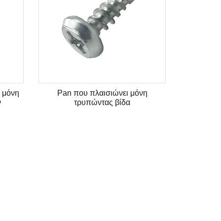
δα διάτρησης κεφαλής
Επικεφαλής μόνη τρυπώντας βίδα
δεκαεξαδικού με το πλυντήριο
EPDM