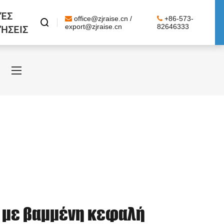
ΈΣ
office@zjraise.cn /
+86-573-

ΉΣΕΙΣ
export@zjraise.cn
82646333
ς με βαμμένη κεφαλή