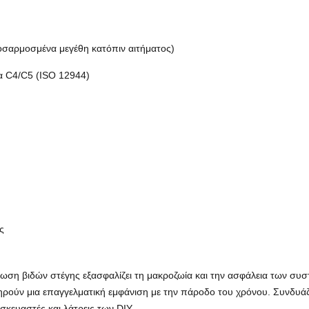
σαρμοσμένα μεγέθη κατόπιν αιτήματος)
α C4/C5 (ISO 12944)
ς
ωση βιδών στέγης εξασφαλίζει τη μακροζωία και την ασφάλεια των συ
τηρούν μια επαγγελματική εμφάνιση με την πάροδο του χρόνου. Συνδυάζ
ασκευαστές και λάτρεις των DIY.