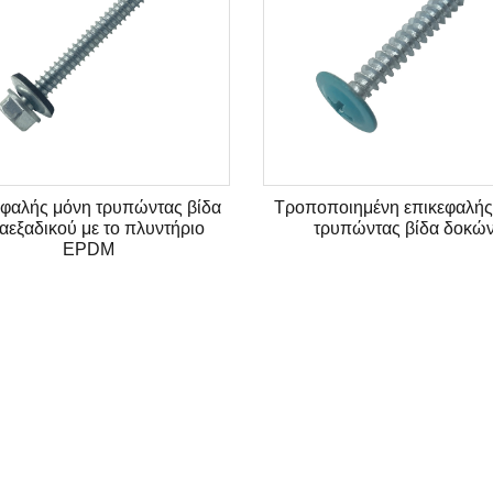
ς με
Μόνη τρυπώντας βίδα φλάντζας
Εξαγωνική βί
δεκαεξαδικών, σημείο κουταλιών με
το λαστιχένιο πλυντήριο