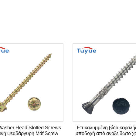
asher Head Slotted Screws
Επικαλυμμένη βίδα κεφαλής
ρινη ψευδάργυρη Mdf Screw
υποδοχή από ανοξείδωτο χ