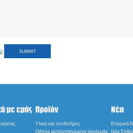
κά με εμάς
Προϊόν
Νέα
αιρείας
Υλικό και συνδετήρες
Εταιρικά 
Oilless αυτολιπαινόμενα ρουλεμάν
Νέα Έκθε