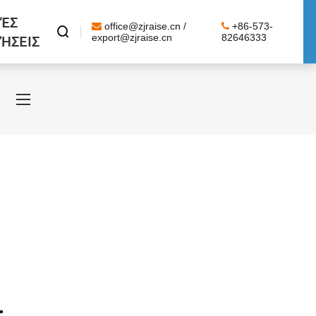
ΈΣ
office@zjraise.cn /
+86-573-

ΉΣΕΙΣ
export@zjraise.cn
82646333