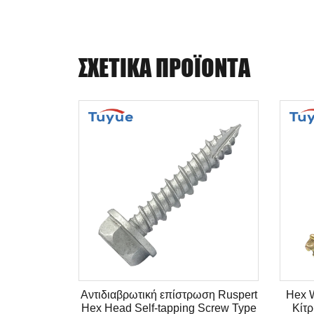
ΣΧΕΤΙΚΆ ΠΡΟΪΌΝΤΑ
αγνητικό
Αντιδιαβρωτική επίστρωση Ruspert
Hex W
 τρυπάνι –
Hex Head Self-tapping Screw Type
Κίτ