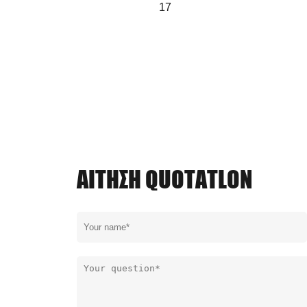
γρήγορης
17
σών
ΑΊΤΗΣΗ QUOTATLON