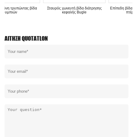
 βίδα
Σταυρός χωνευτή βίδα διάτρησης
Επίπεδη βίδα διάτρησης κεφαλής
κεφαλής Bugle
πτέρυγα με κοπή
ΑΊΤΗΣΗ QUOTATLON