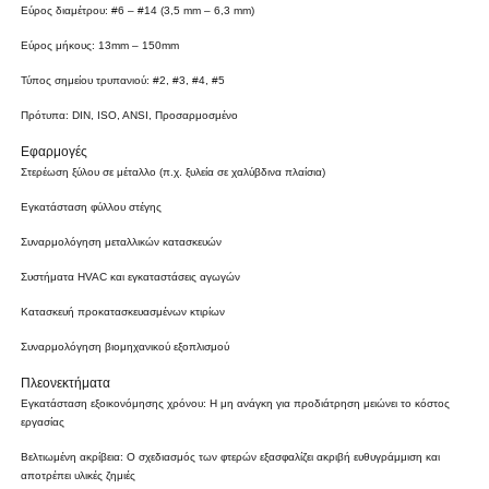
Εύρος διαμέτρου: #6 – #14 (3,5 mm – 6,3 mm)
Εύρος μήκους: 13mm – 150mm
Τύπος σημείου τρυπανιού: #2, #3, #4, #5
Πρότυπα: DIN, ISO, ANSI, Προσαρμοσμένο
Εφαρμογές
Στερέωση ξύλου σε μέταλλο (π.χ. ξυλεία σε χαλύβδινα πλαίσια)
Εγκατάσταση φύλλου στέγης
Συναρμολόγηση μεταλλικών κατασκευών
Συστήματα HVAC και εγκαταστάσεις αγωγών
Κατασκευή προκατασκευασμένων κτιρίων
Συναρμολόγηση βιομηχανικού εξοπλισμού
Πλεονεκτήματα
Εγκατάσταση εξοικονόμησης χρόνου: Η μη ανάγκη για προδιάτρηση μειώνει το κόστος
εργασίας
Βελτιωμένη ακρίβεια: Ο σχεδιασμός των φτερών εξασφαλίζει ακριβή ευθυγράμμιση και
αποτρέπει υλικές ζημιές