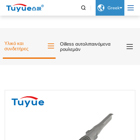


Greek
Υλικό και
Oilless αυτολιπαινόμενα
συνδετήρες
ρουλεμάν