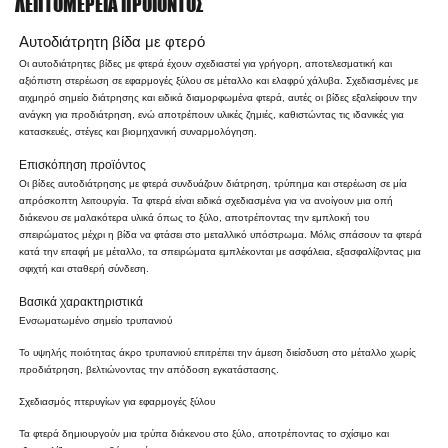
ΛΕΠΤΟΜΈΡΕΙΑ ΠΡΟΪΌΝΤΟΣ
Αυτοδιάτρητη βίδα με φτερό
Οι αυτοδιάτρητες βίδες με φτερά έχουν σχεδιαστεί για γρήγορη, αποτελεσματική και
αξιόπιστη στερέωση σε εφαρμογές ξύλου σε μέταλλο και ελαφρύ χάλυβα. Σχεδιασμένες με
αιχμηρό σημείο διάτρησης και ειδικά διαμορφωμένα φτερά, αυτές οι βίδες εξαλείφουν την
ανάγκη για προδιάτρηση, ενώ αποτρέπουν υλικές ζημιές, καθιστώντας τις ιδανικές για
κατασκευές, στέγες και βιομηχανική συναρμολόγηση.
Επισκόπηση προϊόντος
Οι βίδες αυτοδιάτρησης με φτερά συνδυάζουν διάτρηση, τρύπημα και στερέωση σε μία
απρόσκοπτη λειτουργία. Τα φτερά είναι ειδικά σχεδιασμένα για να ανοίγουν μια οπή
διάκενου σε μαλακότερα υλικά όπως το ξύλο, αποτρέποντας την εμπλοκή του
σπειρώματος μέχρι η βίδα να φτάσει στο μεταλλικό υπόστρωμα. Μόλις σπάσουν τα φτερά
κατά την επαφή με μέταλλο, τα σπειρώματα εμπλέκονται με ασφάλεια, εξασφαλίζοντας μια
σφιχτή και σταθερή σύνδεση.
Βασικά χαρακτηριστικά
Ενσωματωμένο σημείο τρυπανιού
Το υψηλής ποιότητας άκρο τρυπανιού επιτρέπει την άμεση διείσδυση στο μέταλλο χωρίς
προδιάτρηση, βελτιώνοντας την απόδοση εγκατάστασης.
Σχεδιασμός πτερυγίων για εφαρμογές ξύλου
Τα φτερά δημιουργούν μια τρύπα διάκενου στο ξύλο, αποτρέποντας το σχίσιμο και