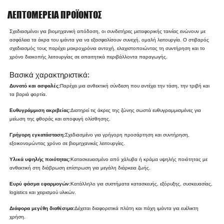
ΛΕΠΤΟΜΈΡΕΙΑ ΠΡΟΪΌΝΤΟΣ
Σχεδιασμένοι για βιομηχανική απόδοση, οι συνδετήρες μεταφορικής ταινίας ενώνουν με
ασφάλεια τα άκρα του ιμάντα για να εξασφαλίσουν συνεχή, ομαλή λειτουργία. Ο στιβαρός
σχεδιασμός τους παρέχει μακροχρόνια αντοχή, ελαχιστοποιώντας τη συντήρηση και το
χρόνο διακοπής λειτουργίας σε απαιτητικά περιβάλλοντα παραγωγής.
Βασικά χαρακτηριστικά:
Δυνατό και ασφαλές:
Παρέχει μια ανθεκτική σύνδεση που αντέχει την τάση, την τριβή και
τα βαριά φορτία.
Ευθυγράμμιση ακριβείας:
Διατηρεί τις άκρες της ζώνης σωστά ευθυγραμμισμένες για
μείωση της φθοράς και αποφυγή ολίσθησης.
Γρήγορη εγκατάσταση:
Σχεδιασμένο για γρήγορη προσάρτηση και συντήρηση,
εξοικονομώντας χρόνο σε βιομηχανικές λειτουργίες.
Υλικά υψηλής ποιότητας:
Κατασκευασμένο από χάλυβα ή κράμα υψηλής ποιότητας με
ανθεκτική στη διάβρωση επίστρωση για μεγάλη διάρκεια ζωής.
Ευρύ φάσμα εφαρμογών:
Κατάλληλο για συστήματα κατασκευής, εξόρυξης, συσκευασίας,
logistics και χειρισμού υλικών.
Διάφορα μεγέθη διαθέσιμα:
Δέχεται διαφορετικά πλάτη και πάχη ιμάντα για ευέλικτη
χρήση.