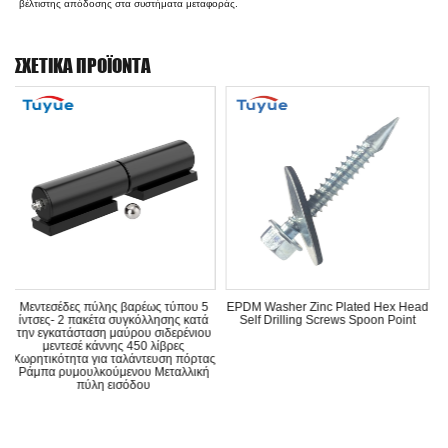
βέλτιστης απόδοσης στα συστήματα μεταφοράς.
ΣΧΕΤΙΚΆ ΠΡΟΪΌΝΤΑ
βαρέως τύπου 5
EPDM Washer Zinc Plated Hex Head
Hot Selling Χονδρική 
υγκόλλησης κατά
Self Drilling Screws Spoon Point
Τιμή Μηχανή Ψυχρής Σ
ύρου σιδερένιου
Ανθρακούχου Χάλυβα Μ
 450 λίβρες
Nut για έπιπ
αλάντευση πόρτας
ενου Μεταλλική
σόδου