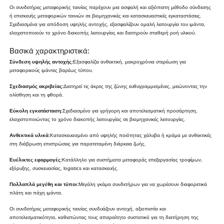
Οι συνδετήρες μεταφορικής ταινίας παρέχουν μια ασφαλή και αξιόπιστη μέθοδο σύνδεσης
ή επισκευής μεταφορικών ταινιών σε βιομηχανικές και κατασκευαστικές εγκαταστάσεις.
Σχεδιασμένα για απόδοση υψηλής αντοχής, εξασφαλίζουν ομαλή λειτουργία του ιμάντα,
ελαχιστοποιούν το χρόνο διακοπής λειτουργίας και διατηρούν σταθερή ροή υλικού.
Βασικά χαρακτηριστικά:
Σύνδεση υψηλής αντοχής:
Εξασφαλίζει ανθεκτική, μακροχρόνια στερέωση για
μεταφορικούς ιμάντες βαρέως τύπου.
Σχεδιασμός ακριβείας:
Διατηρεί τις άκρες της ζώνης ευθυγραμμισμένες, μειώνοντας την
ολίσθηση και τη φθορά.
Εύκολη εγκατάσταση:
Σχεδιασμένο για γρήγορη και αποτελεσματική προσάρτηση,
ελαχιστοποιώντας το χρόνο διακοπής λειτουργίας σε βιομηχανικές λειτουργίες.
Ανθεκτικά υλικά:
Κατασκευασμένο από υψηλής ποιότητας χάλυβα ή κράμα με ανθεκτικές
στη διάβρωση επιστρώσεις για παρατεταμένη διάρκεια ζωής.
Ευέλικτες εφαρμογές:
Κατάλληλο για συστήματα μεταφοράς επεξεργασίας τροφίμων,
εξόρυξης, συσκευασίας, logistics και κατασκευής.
Πολλαπλά μεγέθη και τύποι:
Μεγάλη γκάμα συνδετήρων για να χωρέσουν διαφορετικά
πλάτη και πάχη ιμάντα.
Οι συνδετήρες μεταφορικής ταινίας συνδυάζουν αντοχή, αξιοπιστία και
αποτελεσματικότητα, καθιστώντας τους απαραίτητο συστατικό για τη διατήρηση της