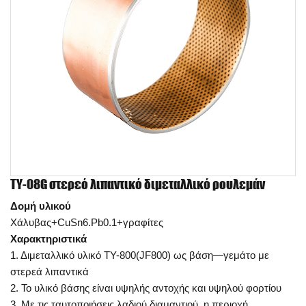
TY-08G στερεό λιπαντικό διμεταλλικό ρουλεμάν
Δομή υλικού
Χάλυβας+CuSn6.Pb0.1+γραφίτες
Χαρακτηριστικά
1. Διμεταλλικό υλικό TY-800(JF800) ως βάση—γεμάτο με
στερεά λιπαντικά
2. Το υλικό βάσης είναι υψηλής αντοχής και υψηλού φορτίου
3. Με τις ταυτοποιήσεις λαδιού διαμαντιού, η περιοχή