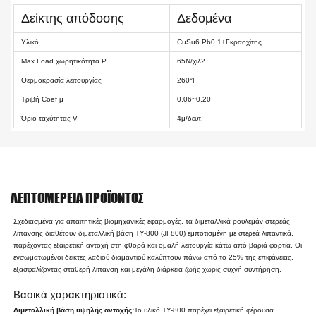
Δείκτης απόδοσης
Δεδομένα
Υλικό
CuSu6.Pb0.1+Γκραοχίτης
Max.Load χωρητικότητα P
65Ν/χιλ2
Θερμοκρασία λειτουργίας
260°Γ
Τριβή Coef μ
0,06~0,20
Όριο ταχύτητας V
4μ/δευτ.
ΛΕΠΤΟΜΈΡΕΙΑ ΠΡΟΪΌΝΤΟΣ
Σχεδιασμένα για απαιτητικές βιομηχανικές εφαρμογές, τα διμεταλλικά ρουλεμάν στερεάς
λίπανσης διαθέτουν διμεταλλική βάση TY-800 (JF800) εμποτισμένη με στερεά λιπαντικά,
παρέχοντας εξαιρετική αντοχή στη φθορά και ομαλή λειτουργία κάτω από βαριά φορτία. Οι
ενσωματωμένοι δείκτες λαδιού διαμαντιού καλύπτουν πάνω από το 25% της επιφάνειας,
εξασφαλίζοντας σταθερή λίπανση και μεγάλη διάρκεια ζωής χωρίς συχνή συντήρηση.
Βασικά χαρακτηριστικά:
Διμεταλλική βάση υψηλής αντοχής:
Το υλικό TY-800 παρέχει εξαιρετική φέρουσα