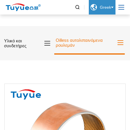


Greek
Oilless αυτολιπαινόμενα
Υλικό και
ρουλεμάν
συνδετήρες