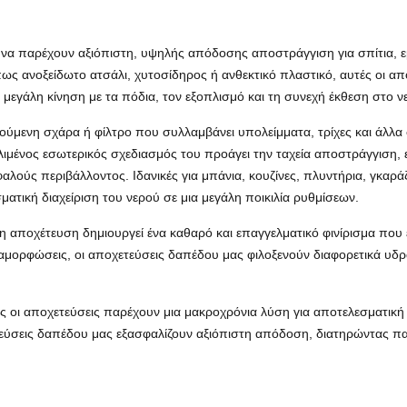
 να παρέχουν αξιόπιστη, υψηλής απόδοσης αποστράγγιση για σπίτια, εμ
ς ανοξείδωτο ατσάλι, χυτοσίδηρος ή ανθεκτικό πλαστικό, αυτές οι α
 μεγάλη κίνηση με τα πόδια, τον εξοπλισμό και τη συνεχή έκθεση στο ν
ούμενη σχάρα ή φίλτρο που συλλαμβάνει υπολείμματα, τρίχες και άλλα
ιμένος εσωτερικός σχεδιασμός του προάγει την ταχεία αποστράγγιση, εν
λούς περιβάλλοντος. Ιδανικές για μπάνια, κουζίνες, πλυντήρια, γκαράζ
τική διαχείριση του νερού σε μια μεγάλη ποικιλία ρυθμίσεων.
η αποχέτευση δημιουργεί ένα καθαρό και επαγγελματικό φινίρισμα που
διαμορφώσεις, οι αποχετεύσεις δαπέδου μας φιλοξενούν διαφορετικά 
ς οι αποχετεύσεις παρέχουν μια μακροχρόνια λύση για αποτελεσματική
τεύσεις δαπέδου μας εξασφαλίζουν αξιόπιστη απόδοση, διατηρώντας π