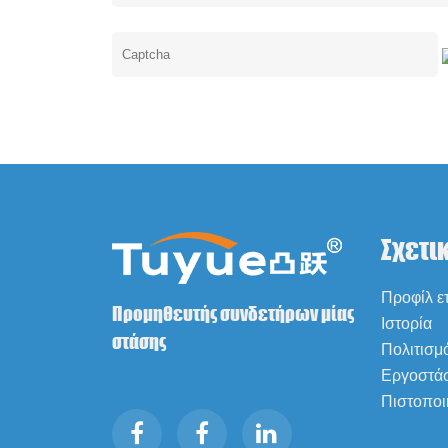
Σχετι
Προφίλ ετ
Προμηθευτής συνδετήρων μίας
Ιστορία
στάσης
Πολιτισμ
Εργοστά
Πιστοποι