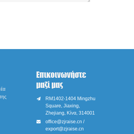
Επικοινωνήστε
μαζί μας
Νέα
σης
RM1402-1404 Mingzhu

Square, Jiaxing,
Zhejiang, Κίνα, 314001
office@zjraise.cn /

export@zjraise.cn