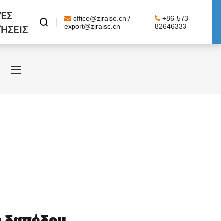
ΈΣ
office@zjraise.cn /
+86-573-

ΉΣΕΙΣ
export@zjraise.cn
82646333