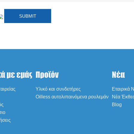
κά με εμάς
Προϊόν
Νέα
αιρείας
Υλικό και συνδετήρες
Εταιρικά 
Oilless αυτολιπαινόμενα ρουλεμάν
Νέα Έκθε
ός
Blog
σιο
ήσεις