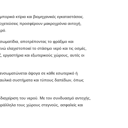
πορικά κτίρια και βιομηχανικές εγκαταστάσεις.
ποχετεύσεις προσφέρουν μακροχρόνια αντοχή,
ερό.
 σωματίδια, αποτρέποντας το φράξιμο και
ώ ελαχιστοποιεί το στάσιμο νερό και τις οσμές,
, εργαστήρια και εξωτερικούς χώρους, αυτές οι
 ενσωματώνεται άψογα σε κάθε εσωτερικό ή
υδραυλικά συστήματα και τύπους δαπέδων, όπως
 διαχείριση του νερού. Με τον συνδυασμό αντοχής,
αράλληλα τους χώρους στεγνούς, ασφαλείς και