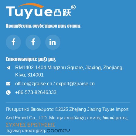
Προμηθευτής συνδετήρων μίας στάσης
Επικοινωνήστε μαζί μας
RM1402-1404 Mingzhu Square, Jiaxing, Zhejiang,

Κίνα, 314001
office@zjraise.cn / export@zjraise.cn

+86-573-82646333

Πνευματικά δικαιώματα ©2025 Zhejiang Jiaxing Tuyue Import
And Export Co., LTD. Με την επιφύλαξη παντός δικαιώματος.
ΣΥΧΝΈΣ ΕΡΩΤΉΣΕΙΣ
Τεχνική υποστήριξη: