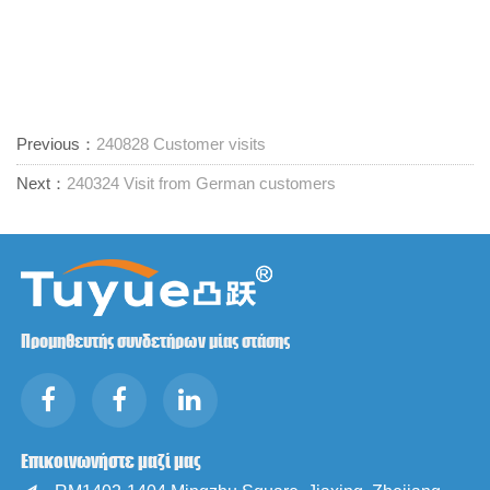
Previous：
240828 Customer visits
Next：
240324 Visit from German customers
Προμηθευτής συνδετήρων μίας στάσης
Επικοινωνήστε μαζί μας