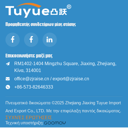
Προμηθευτής συνδετήρων μίας στάσης
Επικοινωνήστε μαζί μας
RM1402-1404 Mingzhu Square, Jiaxing, Zhejiang,

Κίνα, 314001
office@zjraise.cn / export@zjraise.cn

+86-573-82646333

Πνευματικά δικαιώματα ©2025 Zhejiang Jiaxing Tuyue Import
And Export Co., LTD. Με την επιφύλαξη παντός δικαιώματος.
ΣΥΧΝΈΣ ΕΡΩΤΉΣΕΙΣ
Τεχνική υποστήριξη: